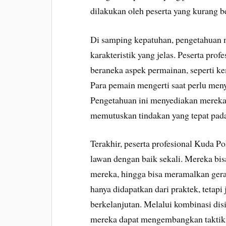
dilakukan oleh peserta yang kurang 
Di samping kepatuhan, pengetahuan 
karakteristik yang jelas. Peserta p
beraneka aspek permainan, seperti ke
Para pemain mengerti saat perlu meny
Pengetahuan ini menyediakan mereka
memutuskan tindakan yang tepat pad
Terakhir, peserta profesional Kuda
lawan dengan baik sekali. Mereka bi
mereka, hingga bisa meramalkan gerak
hanya didapatkan dari praktek, tetapi
berkelanjutan. Melalui kombinasi di
mereka dapat mengembangkan taktik 