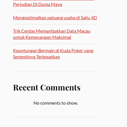
Perjudian Di Dunia Maya
Mengoptimalkan peluang usaha di Salju 4D
Trik Cerdas Memanfaatkan Data Macau
untuk Kemenangan Maksimal
Keuntungan Bermain di Kuda Poker yang
Semestinya Terlewatkan
Recent Comments
No comments to show.