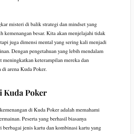
ar misteri di balik strategi dan mindset yang
ih kemenangan besar. Kita akan menjelajahi tidak
tapi juga dimensi mental yang sering kali menjadi
ainan. Dengan pengetahuan yang lebih mendalam
pat meningkatkan keterampilan mereka dan
 di arena Kuda Poker.
i Kuda Poker
ih kemenangan di Kuda Poker adalah memahami
ermainan. Peserta yang berhasil biasanya
berbagai jenis kartu dan kombinasi kartu yang