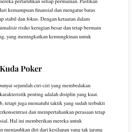
mereka pertaruhkan setiap permainan. Pastikan
dari kemampuan finansial dan mengatur batas
p stabil dan fokus. Dengan ketaatan dalam
alisir risiko kerugian besar dan tetap bermain
ang, yang meningkatkan kemungkinan untuk
i Kuda Poker
unyai sejumlah ciri-ciri yang membedakan
karakteristik penting adalah disiplin yang kuat.
 tetapi juga mematuhi taktik yang sudah terbukti
berkonsentrasi dan mempertahankan perasaan tetap
usial. Hal ini memberikan mereka untuk
 menjauhkan diri dari kesilapan yang tak jarang