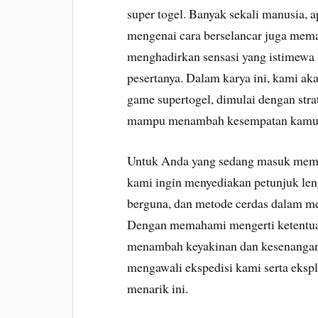
super togel. Banyak sekali manusia, 
mengenai cara berselancar juga memah
menghadirkan sensasi yang istimewa
pesertanya. Dalam karya ini, kami a
game supertogel, dimulai dengan stra
mampu menambah kesempatan kamu 
Untuk Anda yang sedang masuk memas
kami ingin menyediakan petunjuk len
berguna, dan metode cerdas dalam m
Dengan memahami mengerti ketentua
menambah keyakinan dan kesenangan s
mengawali ekspedisi kami serta eksp
menarik ini.