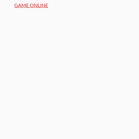
GAME ONLINE