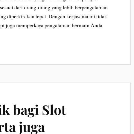
esuai dari orang-orang yang lebih berpengalaman
yang diperkirakan tepat. Dengan kerjasama ini tidak
tapi juga memperkaya pengalaman bermain Anda
k bagi Slot
rta juga