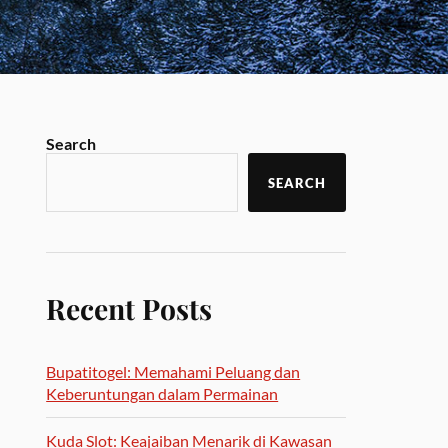
Search
SEARCH
Recent Posts
Bupatitogel: Memahami Peluang dan
Keberuntungan dalam Permainan
Kuda Slot: Keajaiban Menarik di Kawasan