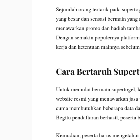
Sejumlah orang tertarik pada supert
yang besar dan sensasi bermain yang m
menawarkan promo dan hadiah tamba
Dengan semakin populernya platform i
kerja dan ketentuan mainnya sebelum 
Cara Bertaruh Supert
Untuk memulai bermain supertogel, lan
website resmi yang menawarkan jasa t
cuma membutuhkan beberapa data dasa
Begitu pendaftaran berhasil, peserta
Kemudian, peserta harus mengetahui 