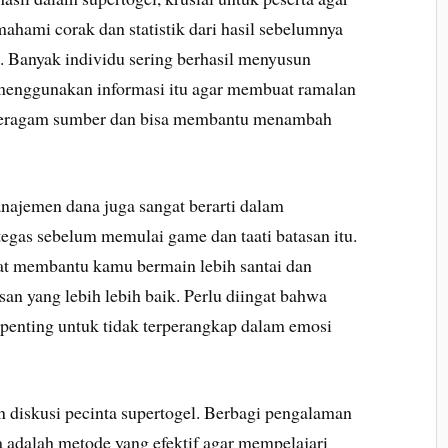
ahami corak dan statistik dari hasil sebelumnya
 Banyak individu sering berhasil menyusun
 menggunakan informasi itu agar membuat ramalan
 beragam sumber dan bisa membantu menambah
anajemen dana juga sangat berarti dalam
 tegas sebelum memulai game dan taati batasan itu.
at membantu kamu bermain lebih santai dan
n yang lebih lebih baik. Perlu diingat bahwa
a penting untuk tidak terperangkap dalam emosi
n diskusi pecinta supertogel. Berbagi pengalaman
a adalah metode yang efektif agar mempelajari