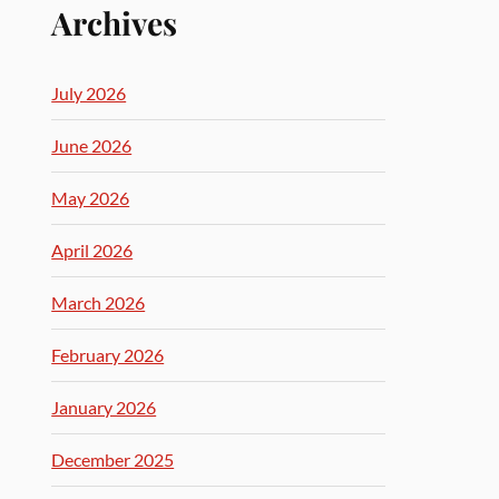
Archives
July 2026
June 2026
May 2026
April 2026
March 2026
February 2026
January 2026
December 2025