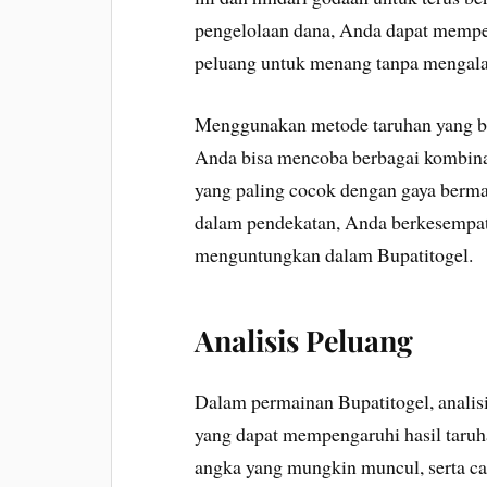
pengelolaan dana, Anda dapat memp
peluang untuk menang tanpa mengala
Menggunakan metode taruhan yang ber
Anda bisa mencoba berbagai kombina
yang paling cocok dengan gaya berma
dalam pendekatan, Anda berkesempat
menguntungkan dalam Bupatitogel.
Analisis Peluang
Dalam permainan Bupatitogel, analisi
yang dapat mempengaruhi hasil taru
angka yang mungkin muncul, serta ca