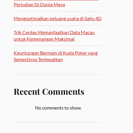
Perjudian Di Dunia Maya
Mengoptimalkan peluang usaha di Salju 4D
Trik Cerdas Memanfaatkan Data Macau
untuk Kemenangan Maksimal
Keuntungan Bermain di Kuda Poker yang
Semestinya Terlewatkan
Recent Comments
No comments to show.