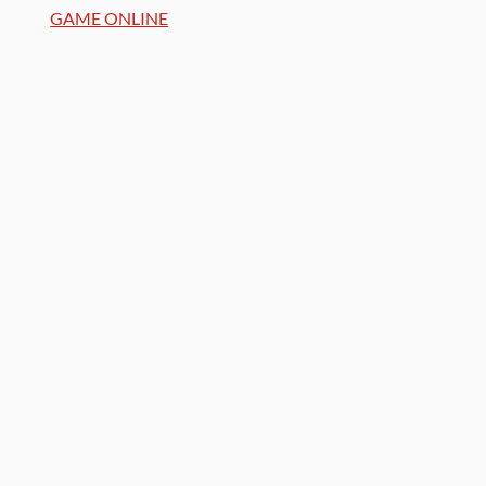
GAME ONLINE