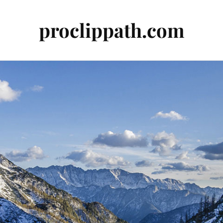
proclippath.com