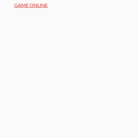
GAME ONLINE