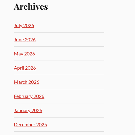
Archives
July 2026
June 2026
May 2026
April 2026
March 2026
February 2026
January 2026
December 2025