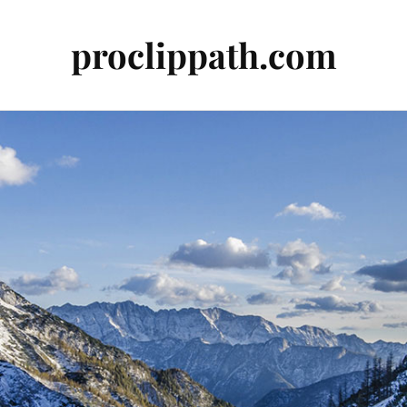
proclippath.com