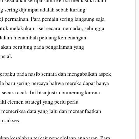
am kesalahan serupa sama ketika memasuki alam
ng sering dijumpai adalah sebab kurang
gi permainan. Para pemain sering langsung saja
tuk melakukan riset secara memadai, sehingga
 dalam menambah peluang kemenangan.
akan berujung pada pengalaman yang
nsial.
 terpaku pada nasib semata dan mengabaikan aspek
la baru sering percaya bahwa mereka dapat hanya
h secara acak. Ini bisa justru bumerang karena
i elemen strategi yang perlu perlu
k memeriksa data yang lalu dan memanfaatkan
n sukses.
kan kesalahan terkait pengelolaan anggaran. Para