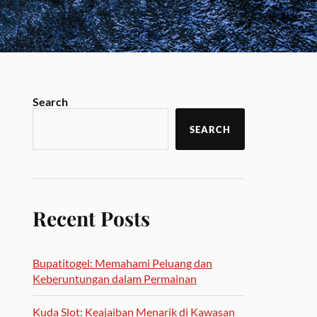
Search
SEARCH
Recent Posts
Bupatitogel: Memahami Peluang dan
Keberuntungan dalam Permainan
Kuda Slot: Keajaiban Menarik di Kawasan