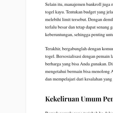
Selain itu, manajemen bankroll jug
togel kayu. Tentukan budget yang jel
melebihi limit tersebut. Dengan dem
terlalu besar dan tetap dapat senang
keberuntungan, sehingga penting untuk
Terakhir, bergabunglah dengan komun
togel. Bersosialisasi dengan pemain 
berharga yang bisa Anda gunakan. Di
mengetahui bermain bisa menolong An
dan mempelajari dari kesalahan yang
Kekeliruan Umum Pe