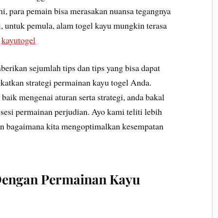
ni, para pemain bisa merasakan nuansa tegangnya
pi, untuk pemula, alam togel kayu mungkin terasa
.
kayutogel
berikan sejumlah tips dan tips yang bisa dapat
tkan strategi permainan kayu togel Anda.
baik mengenai aturan serta strategi, anda bakal
esi permainan perjudian. Ayo kami teliti lebih
dan bagaimana kita mengoptimalkan kesempatan
Dengan Permainan Kayu