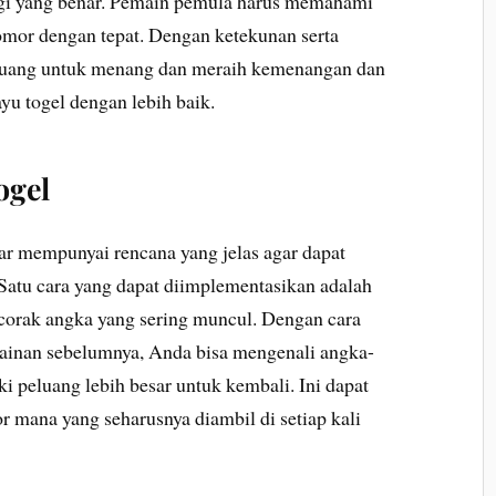
gi yang benar. Pemain pemula harus memahami
omor dengan tepat. Dengan ketekunan serta
luang untuk menang dan meraih kemenangan dan
u togel dengan lebih baik.
ogel
gar mempunyai rencana yang jelas agar dapat
Satu cara yang dapat diimplementasikan adalah
corak angka yang sering muncul. Dengan cara
mainan sebelumnya, Anda bisa mengenali angka-
 peluang lebih besar untuk kembali. Ini dapat
mana yang seharusnya diambil di setiap kali