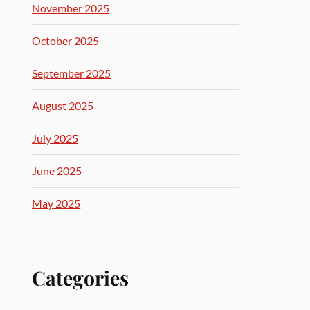
November 2025
October 2025
September 2025
August 2025
July 2025
June 2025
May 2025
Categories