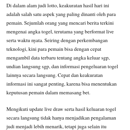
Di dalam alam judi lotto, keakuratan hasil hari ini
adalah salah satu aspek yang paling dinanti oleh para
pemain. Sejumlah orang yang mencari berita terkini
mengenai angka togel, terutama yang berformat live
serta waktu nyata. Seiring dengan perkembangan
teknologi, kini para pemain bisa dengan cepat
mengambil data terbaru tentang angka keluar sgp,
undian langsung sgp, dan informasi pengeluaran togel
lainnya secara langsung. Cepat dan keakuratan
informasi ini sangat penting, karena bisa menentukan
keputusan pemain dalam memasang bet.
Mengikuti update live draw serta hasil keluaran togel
secara langsung tidak hanya menjadikan pengalaman
judi menjadi lebih menarik, tetapi juga selain itu