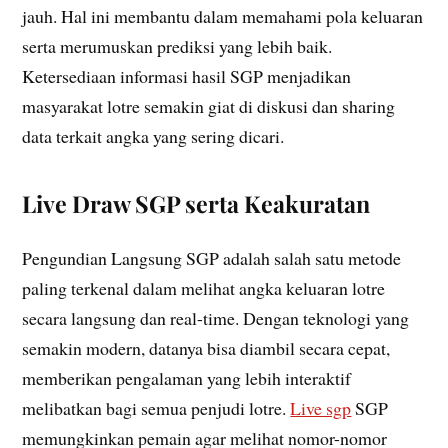
jauh. Hal ini membantu dalam memahami pola keluaran
serta merumuskan prediksi yang lebih baik.
Ketersediaan informasi hasil SGP menjadikan
masyarakat lotre semakin giat di diskusi dan sharing
data terkait angka yang sering dicari.
Live Draw SGP serta Keakuratan
Pengundian Langsung SGP adalah salah satu metode
paling terkenal dalam melihat angka keluaran lotre
secara langsung dan real-time. Dengan teknologi yang
semakin modern, datanya bisa diambil secara cepat,
memberikan pengalaman yang lebih interaktif
melibatkan bagi semua penjudi lotre.
Live sgp
SGP
memungkinkan pemain agar melihat nomor-nomor