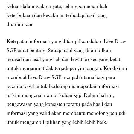
keluar dalam waktu nyata, sehingga menambah
keterbukaan dan keyakinan terhadap hasil yang
diumumkan.
Ketepatan informasi yang ditampilkan dalam Live Draw
SGP amat penting. Setiap hasil yang ditampilkan
berasal dari asal yang sah dan lewat proses yang ketat
untuk menjamin tidak terjadi penyimpangan. Kondisi ini
membuat Live Draw SGP menjadi utama bagi para
pecinta togel untuk berharap mendapatkan informasi
terkini mengenai nomor keluar sgp. Dalam hal ini,
pengawasan yang konsisten teratur pada hasil dan
informasi yang valid akan membantu menolong penjudi
untuk mengambil pilihan yang lebih lebih baik.