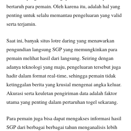
bertaruh para pemain. Oleh karena itu, adalah hal yang
penting untuk selalu memantau pengeluaran yang valid
serta terjamin.
Saat ini, banyak situs lotre daring yang menawarkan
pengundian langsung SGP yang memungkinkan para
pemain melihat hasil dari langsung. Seiring dengan
adanya teknologi yang maju, pengeluaran tersebut juga
hadir dalam format real-time, sehingga pemain tidak
ketinggalan berita yang krusial mengenai angka keluar.
Akurasi serta keuletan pengiriman data adalah faktor
utama yang penting dalam pertaruhan togel sekarang.
Para pemain juga bisa dapat mengakses informasi hasil
SGP dari berbagai berbagai tahun menganalisis lebih