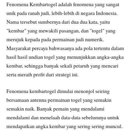
Fenomena Kembartogel adalah fenomena yang sangat
unik pada ranah judi, lebih-lebih di negara Indonesia.
Nama tersebut sumbernya dari dua dua kata, yaitu
"kembar" yang mewakili pasangan, dan "togel" yang
merujuk kepada pada permainan judi numerik.
Masyarakat percaya bahwasanya ada pola tertentu dalam
hasil hasil undian togel yang menunjukkan angka-angka
kembar, sehingga banyak sekali petaruh yang mencari
serta meraih profit dari strategi ini.
Fenomena kembartogel dimulai menonjol seiring
bersamaan antenna permainan togel yang semakin
semakin naik. Banyak pemain yang mendalami
mendalami dan menelaah data-data sebelumnya untuk
mendapatkan angka kembar yang sering sering muncul.