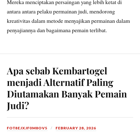
Mereka menciptakan persaingan yang lebih ketat di
antara antara pelaku permainan judi, mendorong
kreativitas dalam metode menyajikan permainan dalam
penyajiannya dan bagaimana pemain terlibat.
Apa sebab Kembartogel
menjadi Alternatif Paling
Diutamakan Banyak Pemain
Judi?
FOT8EJXJF0M8OV5
FEBRUARY 28, 2026