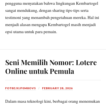
pengguna menyatakan bahwa lingkungan Kembartogel
sangat mendukung, dengan sharing tips-tips serta
testimoni yang menambah pengetahuan mereka. Hal ini
menjadi alasan mengapa Kembartogel masih menjadi
opsi utama untuk para pemain.
Seni Memilih Nomor: Lotere
Online untuk Pemula
FOT8EJXJF0M8OV5
FEBRUARY 28, 2026
Dalam masa teknologi kini, berbagai orang menemukan