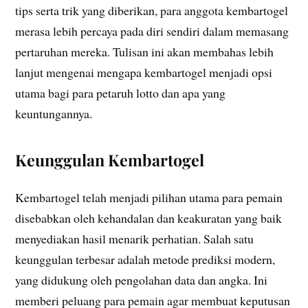
tips serta trik yang diberikan, para anggota kembartogel
merasa lebih percaya pada diri sendiri dalam memasang
pertaruhan mereka. Tulisan ini akan membahas lebih
lanjut mengenai mengapa kembartogel menjadi opsi
utama bagi para petaruh lotto dan apa yang
keuntungannya.
Keunggulan Kembartogel
Kembartogel telah menjadi pilihan utama para pemain
disebabkan oleh kehandalan dan keakuratan yang baik
menyediakan hasil menarik perhatian. Salah satu
keunggulan terbesar adalah metode prediksi modern,
yang didukung oleh pengolahan data dan angka. Ini
memberi peluang para pemain agar membuat keputusan