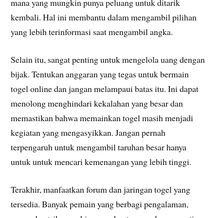
mana yang mungkin punya peluang untuk ditarik
kembali. Hal ini membantu dalam mengambil pilihan
yang lebih terinformasi saat mengambil angka.
Selain itu, sangat penting untuk mengelola uang dengan
bijak. Tentukan anggaran yang tegas untuk bermain
togel online dan jangan melampaui batas itu. Ini dapat
menolong menghindari kekalahan yang besar dan
memastikan bahwa memainkan togel masih menjadi
kegiatan yang mengasyikkan. Jangan pernah
terpengaruh untuk mengambil taruhan besar hanya
untuk untuk mencari kemenangan yang lebih tinggi.
Terakhir, manfaatkan forum dan jaringan togel yang
tersedia. Banyak pemain yang berbagi pengalaman,