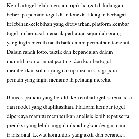
Kembartogel telah menjadi topik hangat di kalangan
beberapa pemain togel di Indonesia. Dengan berbagai
kelebihan-kelebihan yang ditawarkan, platform kembar
togel ini berhasil menarik perhatian sejumlah orang
yang ingin meraih nasib baik dalam permainan tersebut.
Dalam ranah lotto, taktik dan kepandaian dalam
memilih nomor amat penting, dan kembartogel
memberikan solusi yang cukup menarik bagi para
pemain yang ingin menambah peluang mereka.
Banyak pemain yang beralih ke kembartogel karena cara
dan model yang diaplikasikan. Platform kembar togel
dipercaya mampu memberikan analisis lebih tepat serta
prediksi yang lebih unggul dibandingkan dengan cara
tradisional. Lewat komunitas yang aktif dan beraneka