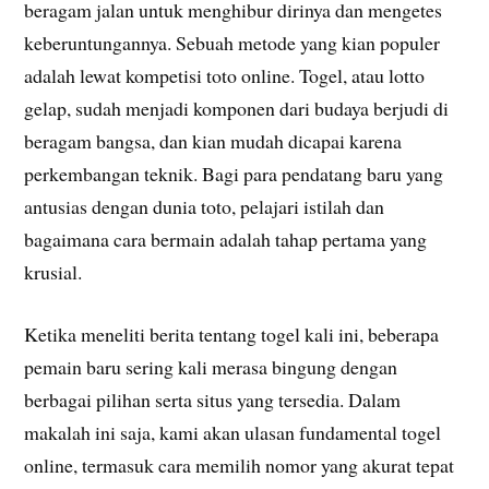
beragam jalan untuk menghibur dirinya dan mengetes
keberuntungannya. Sebuah metode yang kian populer
adalah lewat kompetisi toto online. Togel, atau lotto
gelap, sudah menjadi komponen dari budaya berjudi di
beragam bangsa, dan kian mudah dicapai karena
perkembangan teknik. Bagi para pendatang baru yang
antusias dengan dunia toto, pelajari istilah dan
bagaimana cara bermain adalah tahap pertama yang
krusial.
Ketika meneliti berita tentang togel kali ini, beberapa
pemain baru sering kali merasa bingung dengan
berbagai pilihan serta situs yang tersedia. Dalam
makalah ini saja, kami akan ulasan fundamental togel
online, termasuk cara memilih nomor yang akurat tepat