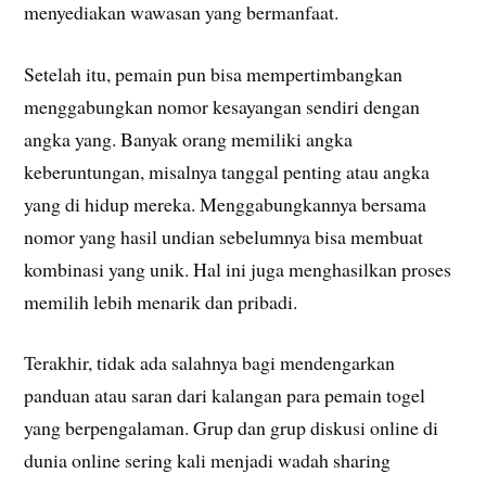
menyediakan wawasan yang bermanfaat.
Setelah itu, pemain pun bisa mempertimbangkan
menggabungkan nomor kesayangan sendiri dengan
angka yang. Banyak orang memiliki angka
keberuntungan, misalnya tanggal penting atau angka
yang di hidup mereka. Menggabungkannya bersama
nomor yang hasil undian sebelumnya bisa membuat
kombinasi yang unik. Hal ini juga menghasilkan proses
memilih lebih menarik dan pribadi.
Terakhir, tidak ada salahnya bagi mendengarkan
panduan atau saran dari kalangan para pemain togel
yang berpengalaman. Grup dan grup diskusi online di
dunia online sering kali menjadi wadah sharing