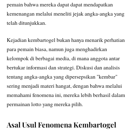
pemain bahwa mereka dapat dapat mendapatkan
kemenangan melalui meneliti jejak angka-angka yang
telah ditunjukkan.
Kejadian kembartogel bukan hanya menarik perhatian
para pemain biasa, namun juga menghadirkan
kelompok di berbagai media, di mana anggota antar
bertukar informasi dan strategi. Diskusi dan analisis
tentang angka-angka yang dipersepsikan "kembar"
sering menjadi materi hangat, dengan bahwa melalui
memahami fenomena ini, mereka lebih berhasil dalam
permainan lotto yang mereka pilih.
Asal Usul Fenomena Kembartogel