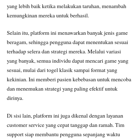
yang lebih baik ketika melakukan taruhan, menambah
kemungkinan mereka untuk berhasil.
Selain itu, platform ini menawarkan banyak jenis game
beragam, sehingga pengguna dapat menentukan sesuai
terhadap selera dan strategi mereka. Melalui variasi
yang banyak, semua individu dapat mencari game yang
sesuai, mulai dari togel klasik sampai format yang
kekinian. Ini memberi pasien kebebasan untuk mencoba
dan menemukan strategi yang paling efektif untuk
dirinya.
Di sisi lain, platform ini juga dikenal dengan layanan
customer service yang cepat tanggap dan ramah. Tim
support siap membantu pengguna sepanjang waktu