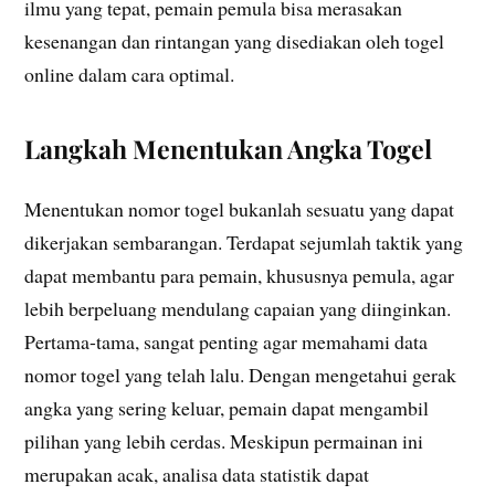
ilmu yang tepat, pemain pemula bisa merasakan
kesenangan dan rintangan yang disediakan oleh togel
online dalam cara optimal.
Langkah Menentukan Angka Togel
Menentukan nomor togel bukanlah sesuatu yang dapat
dikerjakan sembarangan. Terdapat sejumlah taktik yang
dapat membantu para pemain, khususnya pemula, agar
lebih berpeluang mendulang capaian yang diinginkan.
Pertama-tama, sangat penting agar memahami data
nomor togel yang telah lalu. Dengan mengetahui gerak
angka yang sering keluar, pemain dapat mengambil
pilihan yang lebih cerdas. Meskipun permainan ini
merupakan acak, analisa data statistik dapat