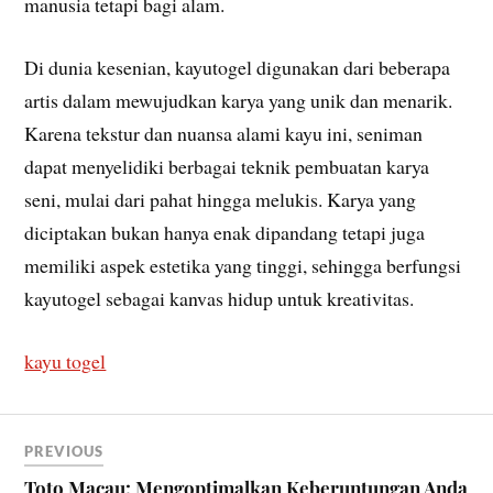
manusia tetapi bagi alam.
Di dunia kesenian, kayutogel digunakan dari beberapa
artis dalam mewujudkan karya yang unik dan menarik.
Karena tekstur dan nuansa alami kayu ini, seniman
dapat menyelidiki berbagai teknik pembuatan karya
seni, mulai dari pahat hingga melukis. Karya yang
diciptakan bukan hanya enak dipandang tetapi juga
memiliki aspek estetika yang tinggi, sehingga berfungsi
kayutogel sebagai kanvas hidup untuk kreativitas.
kayu togel
PREVIOUS
Toto Macau: Mengoptimalkan Keberuntungan Anda