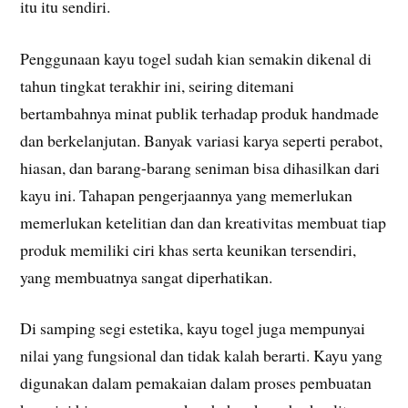
itu itu sendiri.
Penggunaan kayu togel sudah kian semakin dikenal di
tahun tingkat terakhir ini, seiring ditemani
bertambahnya minat publik terhadap produk handmade
dan berkelanjutan. Banyak variasi karya seperti perabot,
hiasan, dan barang-barang seniman bisa dihasilkan dari
kayu ini. Tahapan pengerjaannya yang memerlukan
memerlukan ketelitian dan dan kreativitas membuat tiap
produk memiliki ciri khas serta keunikan tersendiri,
yang membuatnya sangat diperhatikan.
Di samping segi estetika, kayu togel juga mempunyai
nilai yang fungsional dan tidak kalah berarti. Kayu yang
digunakan dalam pemakaian dalam proses pembuatan