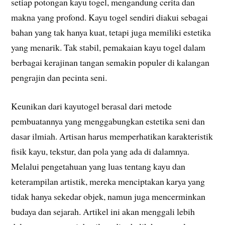
setiap potongan kayu togel, mengandung cerita dan
makna yang profond. Kayu togel sendiri diakui sebagai
bahan yang tak hanya kuat, tetapi juga memiliki estetika
yang menarik. Tak stabil, pemakaian kayu togel dalam
berbagai kerajinan tangan semakin populer di kalangan
pengrajin dan pecinta seni.
Keunikan dari kayutogel berasal dari metode
pembuatannya yang menggabungkan estetika seni dan
dasar ilmiah. Artisan harus memperhatikan karakteristik
fisik kayu, tekstur, dan pola yang ada di dalamnya.
Melalui pengetahuan yang luas tentang kayu dan
keterampilan artistik, mereka menciptakan karya yang
tidak hanya sekedar objek, namun juga mencerminkan
budaya dan sejarah. Artikel ini akan menggali lebih