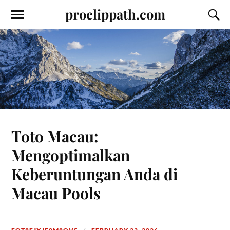
proclippath.com
Toto Macau:
Mengoptimalkan
Keberuntungan Anda di
Macau Pools