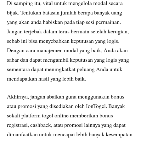
Di samping itu, vital untuk mengelola modal secara
bijak. Tentukan batasan jumlah berapa banyak uang
yang akan anda habiskan pada tiap sesi permainan.
Jangan terjebak dalam terus bermain setelah kerugian,
sebab ini bisa menyebabkan keputusan yang logis.
Dengan cara manajemen modal yang baik, Anda akan
sabar dan dapat mengambil keputusan yang logis yang
sementara dapat meningkatkat peluang Anda untuk
mendapatkan hasil yang lebih baik.
Akhirnya, jangan abaikan guna menggunakan bonus
atau promosi yang disediakan oleh IonTogel. Banyak
sekali platform togel online memberikan bonus
registrasi, cashback, atau promosi lainnya yang dapat
dimanfaatkan untuk mencapai lebih banyak kesempatan