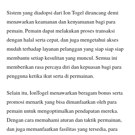
Sistem yang diadopsi dari Ion Togel dirancang demi
menawarkan keamanan dan kenyamanan bagi para
pemain. Pemain dapat melakukan proses transaksi
dengan halal serta cepat, dan juga mengetahui akses
mudah terhadap layanan pelanggan yang siap siap siap
membantu setiap kesulitan yang muncul. Semua ini
memberikan rasa percaya diri dan kepuasan bagi para
pengguna ketika ikut serta di permainan.
Selain itu, IonTogel menawarkan beragam bonus serta
promosi menarik yang bisa dimanfaatkan oleh para
pemain untuk mengoptimalkan pendapatan mereka.
Dengan cara memahami aturan dan taktik permainan,
dan juga memanfaatkan fasilitas yang tersedia, para