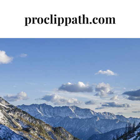
proclippath.com