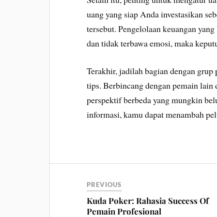
uang yang siap Anda investasikan se
tersebut. Pengelolaan keuangan yang
dan tidak terbawa emosi, maka keputu
Terakhir, jadilah bagian dengan grup
tips. Berbincang dengan pemain lai
perspektif berbeda yang mungkin bel
informasi, kamu dapat menambah pel
PREVIOUS
Kuda Poker: Rahasia Success Of
Pemain Profesional