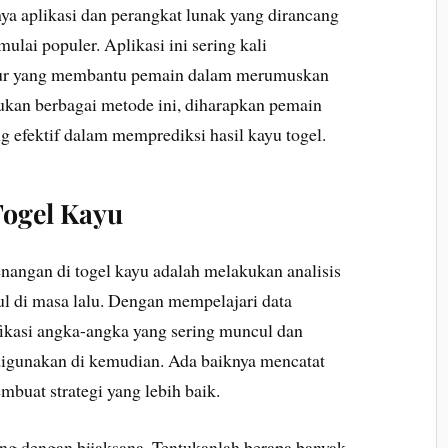
nya aplikasi dan perangkat lunak yang dirancang
ulai populer. Aplikasi ini sering kali
fitur yang membantu pemain dalam merumuskan
kan berbagai metode ini, diharapkan pemain
 efektif dalam memprediksi hasil kayu togel.
Togel Kayu
nangan di togel kayu adalah melakukan analisis
ul di masa lalu. Dengan mempelajari data
ikasi angka-angka yang sering muncul dan
igunakan di kemudian. Ada baiknya mencatat
mbuat strategi yang lebih baik.
ang dengan bijaksana. Tentukanlah berapa banyak