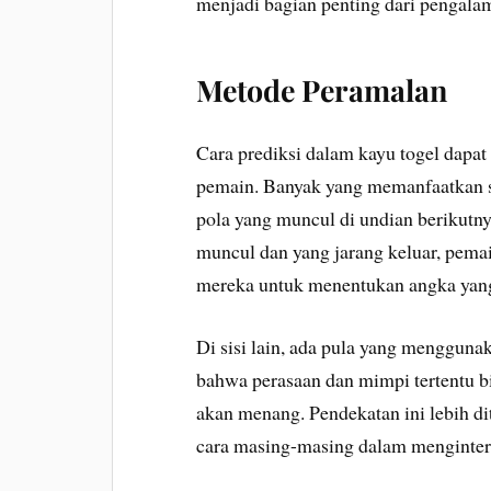
menjadi bagian penting dari pengalam
Metode Peramalan
Cara prediksi dalam kayu togel dapa
pemain. Banyak yang memanfaatkan st
pola yang muncul di undian berikutn
muncul dan yang jarang keluar, pe
mereka untuk menentukan angka yang
Di sisi lain, ada pula yang menggunak
bahwa perasaan dan mimpi tertentu 
akan menang. Pendekatan ini lebih di
cara masing-masing dalam menginterp