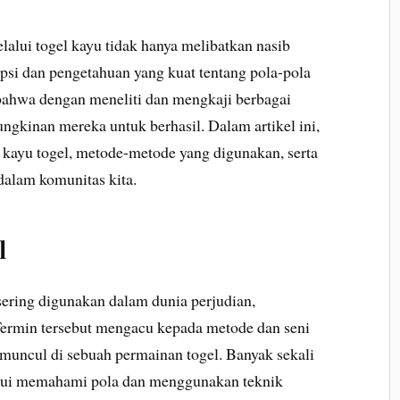
lui togel kayu tidak hanya melibatkan nasib
psi dan pengetahuan yang kuat tentang pola-pola
bahwa dengan meneliti dan mengkaji berbagai
gkinan mereka untuk berhasil. Dalam artikel ini,
g kayu togel, metode-metode yang digunakan, serta
 dalam komunitas kita.
l
sering digunakan dalam dunia perjudian,
ermin tersebut mengacu kepada metode dan seni
uncul di sebuah permainan togel. Banyak sekali
alui memahami pola dan menggunakan teknik