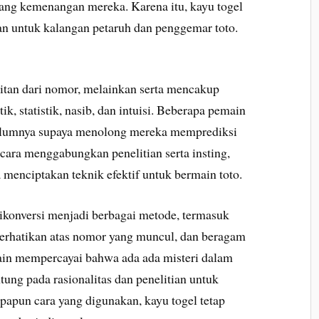
uang kemenangan mereka. Karena itu, kayu togel
an untuk kalangan petaruh dan penggemar toto.
itan dari nomor, melainkan serta mencakup
tik, statistik, nasib, dan intuisi. Beberapa pemain
lumnya supaya menolong mereka memprediksi
ara menggabungkan penelitian serta insting,
 menciptakan teknik efektif untuk bermain toto.
dikonversi menjadi berbagai metode, termasuk
rhatikan atas nomor yang muncul, dan beragam
ain mempercayai bahwa ada ada misteri dalam
tung pada rasionalitas dan penelitian untuk
apun cara yang digunakan, kayu togel tetap