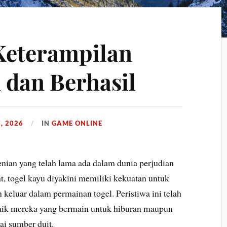
Keterampilan
dan Berhasil
7, 2026
IN
GAME ONLINE
nian yang telah lama ada dalam dunia perjudian
at, togel kayu diyakini memiliki kekuatan untuk
eluar dalam permainan togel. Peristiwa ini telah
aik mereka yang bermain untuk hiburan maupun
i sumber duit.