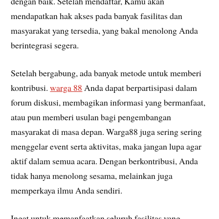
dengan baik. Setelah mendaftar, Kamu akan
mendapatkan hak akses pada banyak fasilitas dan
masyarakat yang tersedia, yang bakal menolong Anda
berintegrasi segera.
Setelah bergabung, ada banyak metode untuk memberi
kontribusi.
warga 88
Anda dapat berpartisipasi dalam
forum diskusi, membagikan informasi yang bermanfaat,
atau pun memberi usulan bagi pengembangan
masyarakat di masa depan. Warga88 juga sering sering
menggelar event serta aktivitas, maka jangan lupa agar
aktif dalam semua acara. Dengan berkontribusi, Anda
tidak hanya menolong sesama, melainkan juga
memperkaya ilmu Anda sendiri.
Ingat untuk memanfaatkan seluruh fasilitas yang