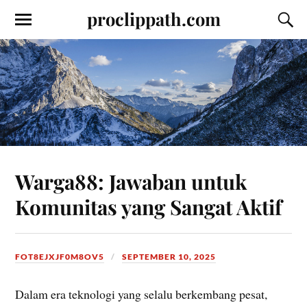
proclippath.com
Warga88: Jawaban untuk
Komunitas yang Sangat Aktif
FOT8EJXJF0M8OV5
SEPTEMBER 10, 2025
Dalam era teknologi yang selalu berkembang pesat,