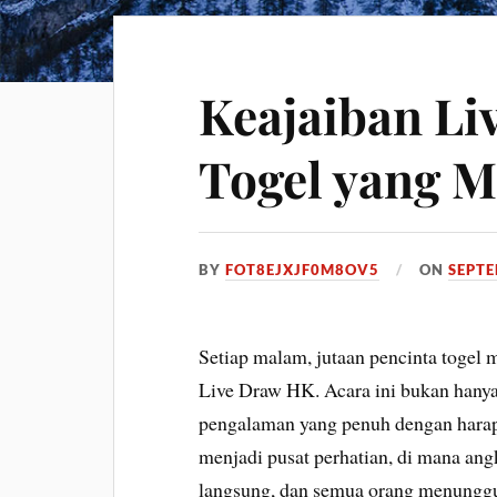
Keajaiban Li
Togel yang 
BY
FOT8EJXJF0M8OV5
ON
SEPTE
Setiap malam, jutaan pencinta tog
Live Draw HK. Acara ini bukan hanya 
pengalaman yang penuh dengan hara
menjadi pusat perhatian, di mana an
langsung, dan semua orang menunggu