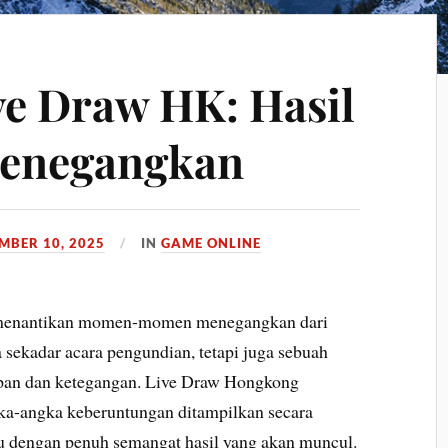
ve Draw HK: Hasil
Menegangkan
MBER 10, 2025
IN
GAME ONLINE
el menantikan momen-momen menegangkan dari
sekadar acara pengundian, tetapi juga sebuah
pan dan ketegangan. Live Draw Hongkong
gka-angka keberuntungan ditampilkan secara
 dengan penuh semangat hasil yang akan muncul.