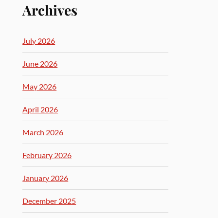
Archives
July 2026
June 2026
May 2026
April 2026
March 2026
February 2026
January 2026
December 2025