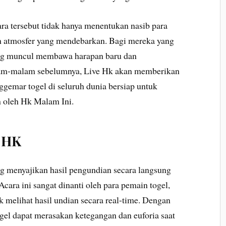
a tersebut tidak hanya menentukan nasib para
an atmosfer yang mendebarkan. Bagi mereka yang
ang muncul membawa harapan baru dan
alam-malam sebelumnya, Live Hk akan memberikan
nggemar togel di seluruh dunia bersiap untuk
n oleh Hk Malam Ini.
w HK
g menyajikan hasil pengundian secara langsung
cara ini sangat dinanti oleh para pemain togel,
melihat hasil undian secara real-time. Dengan
gel dapat merasakan ketegangan dan euforia saat