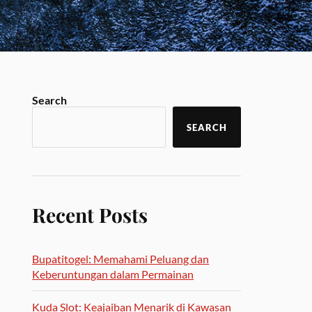
Search
SEARCH
Recent Posts
Bupatitogel: Memahami Peluang dan
Keberuntungan dalam Permainan
Kuda Slot: Keajaiban Menarik di Kawasan