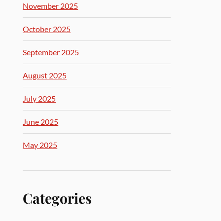
November 2025
October 2025
September 2025
August 2025
July 2025
June 2025
May 2025
Categories