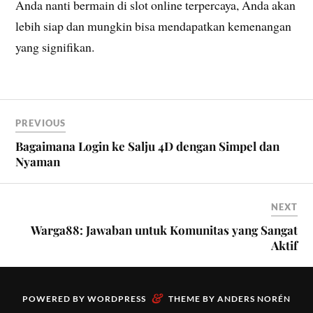
Anda nanti bermain di slot online terpercaya, Anda akan
lebih siap dan mungkin bisa mendapatkan kemenangan
yang signifikan.
PREVIOUS
Bagaimana Login ke Salju 4D dengan Simpel dan
Nyaman
NEXT
Warga88: Jawaban untuk Komunitas yang Sangat
Aktif
&
POWERED BY
WORDPRESS
THEME BY
ANDERS NORÉN