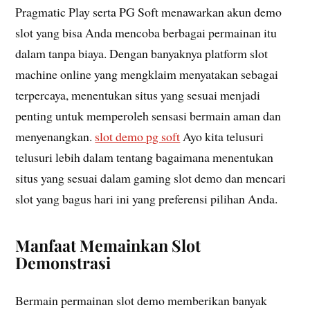
Pragmatic Play serta PG Soft menawarkan akun demo
slot yang bisa Anda mencoba berbagai permainan itu
dalam tanpa biaya. Dengan banyaknya platform slot
machine online yang mengklaim menyatakan sebagai
terpercaya, menentukan situs yang sesuai menjadi
penting untuk memperoleh sensasi bermain aman dan
menyenangkan.
slot demo pg soft
Ayo kita telusuri
telusuri lebih dalam tentang bagaimana menentukan
situs yang sesuai dalam gaming slot demo dan mencari
slot yang bagus hari ini yang preferensi pilihan Anda.
Manfaat Memainkan Slot
Demonstrasi
Bermain permainan slot demo memberikan banyak