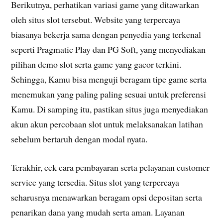
Berikutnya, perhatikan variasi game yang ditawarkan
oleh situs slot tersebut. Website yang terpercaya
biasanya bekerja sama dengan penyedia yang terkenal
seperti Pragmatic Play dan PG Soft, yang menyediakan
pilihan demo slot serta game yang gacor terkini.
Sehingga, Kamu bisa menguji beragam tipe game serta
menemukan yang paling paling sesuai untuk preferensi
Kamu. Di samping itu, pastikan situs juga menyediakan
akun akun percobaan slot untuk melaksanakan latihan
sebelum bertaruh dengan modal nyata.
Terakhir, cek cara pembayaran serta pelayanan customer
service yang tersedia. Situs slot yang terpercaya
seharusnya menawarkan beragam opsi depositan serta
penarikan dana yang mudah serta aman. Layanan