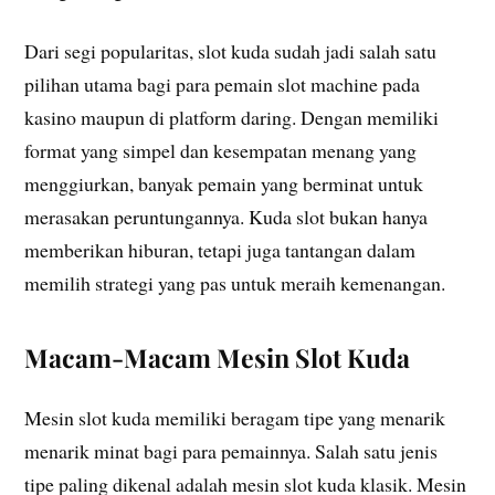
Dari segi popularitas, slot kuda sudah jadi salah satu
pilihan utama bagi para pemain slot machine pada
kasino maupun di platform daring. Dengan memiliki
format yang simpel dan kesempatan menang yang
menggiurkan, banyak pemain yang berminat untuk
merasakan peruntungannya. Kuda slot bukan hanya
memberikan hiburan, tetapi juga tantangan dalam
memilih strategi yang pas untuk meraih kemenangan.
Macam-Macam Mesin Slot Kuda
Mesin slot kuda memiliki beragam tipe yang menarik
menarik minat bagi para pemainnya. Salah satu jenis
tipe paling dikenal adalah mesin slot kuda klasik. Mesin