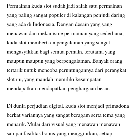
Permainan kuda slot sudah jadi salah satu permainan
yang paling sangat populer di kalangan penjudi daring
yang ada di Indonesia. Dengan desain yang yang
menawan dan mekanisme permainan yang sederhana,
kuda slot memberikan pengalaman yang sangat
mengasyikkan bagi semua pemain, terutama yang
maupun maupun yang berpengalaman. Banyak orang
tertarik untuk mencoba peruntungannya dari perangkat
slot ini, yang mandah memiliki kesempatan
mendapatkan mendapatkan penghargaan besar.
Di dunia perjudian digital, kuda slot menjadi primadona
berkat variannya yang sangat beragam serta tema yang
menarik. Mulai dari visual yang menawan menawan
sampai fasilitas bonus yang menggiurkan, setiap