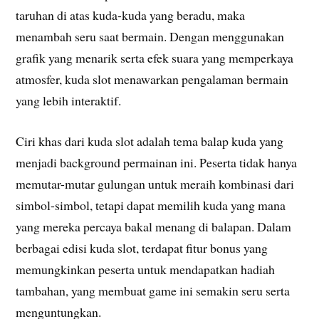
taruhan di atas kuda-kuda yang beradu, maka
menambah seru saat bermain. Dengan menggunakan
grafik yang menarik serta efek suara yang memperkaya
atmosfer, kuda slot menawarkan pengalaman bermain
yang lebih interaktif.
Ciri khas dari kuda slot adalah tema balap kuda yang
menjadi background permainan ini. Peserta tidak hanya
memutar-mutar gulungan untuk meraih kombinasi dari
simbol-simbol, tetapi dapat memilih kuda yang mana
yang mereka percaya bakal menang di balapan. Dalam
berbagai edisi kuda slot, terdapat fitur bonus yang
memungkinkan peserta untuk mendapatkan hadiah
tambahan, yang membuat game ini semakin seru serta
menguntungkan.