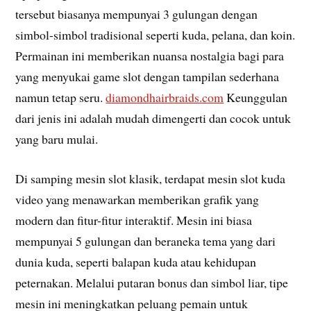
tersebut biasanya mempunyai 3 gulungan dengan
simbol-simbol tradisional seperti kuda, pelana, dan koin.
Permainan ini memberikan nuansa nostalgia bagi para
yang menyukai game slot dengan tampilan sederhana
namun tetap seru.
diamondhairbraids.com
Keunggulan
dari jenis ini adalah mudah dimengerti dan cocok untuk
yang baru mulai.
Di samping mesin slot klasik, terdapat mesin slot kuda
video yang menawarkan memberikan grafik yang
modern dan fitur-fitur interaktif. Mesin ini biasa
mempunyai 5 gulungan dan beraneka tema yang dari
dunia kuda, seperti balapan kuda atau kehidupan
peternakan. Melalui putaran bonus dan simbol liar, tipe
mesin ini meningkatkan peluang pemain untuk