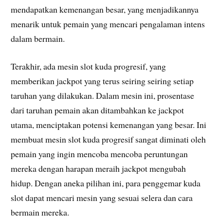
mendapatkan kemenangan besar, yang menjadikannya
menarik untuk pemain yang mencari pengalaman intens
dalam bermain.
Terakhir, ada mesin slot kuda progresif, yang
memberikan jackpot yang terus seiring seiring setiap
taruhan yang dilakukan. Dalam mesin ini, prosentase
dari taruhan pemain akan ditambahkan ke jackpot
utama, menciptakan potensi kemenangan yang besar. Ini
membuat mesin slot kuda progresif sangat diminati oleh
pemain yang ingin mencoba mencoba peruntungan
mereka dengan harapan meraih jackpot mengubah
hidup. Dengan aneka pilihan ini, para penggemar kuda
slot dapat mencari mesin yang sesuai selera dan cara
bermain mereka.