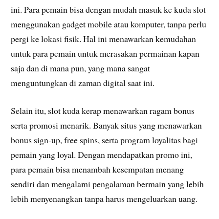
ini. Para pemain bisa dengan mudah masuk ke kuda slot
menggunakan gadget mobile atau komputer, tanpa perlu
pergi ke lokasi fisik. Hal ini menawarkan kemudahan
untuk para pemain untuk merasakan permainan kapan
saja dan di mana pun, yang mana sangat
menguntungkan di zaman digital saat ini.
Selain itu, slot kuda kerap menawarkan ragam bonus
serta promosi menarik. Banyak situs yang menawarkan
bonus sign-up, free spins, serta program loyalitas bagi
pemain yang loyal. Dengan mendapatkan promo ini,
para pemain bisa menambah kesempatan menang
sendiri dan mengalami pengalaman bermain yang lebih
lebih menyenangkan tanpa harus mengeluarkan uang.