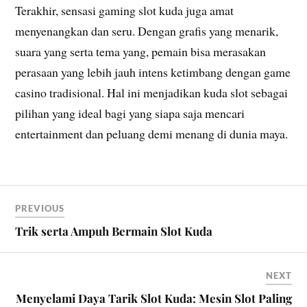
Terakhir, sensasi gaming slot kuda juga amat
menyenangkan dan seru. Dengan grafis yang menarik,
suara yang serta tema yang, pemain bisa merasakan
perasaan yang lebih jauh intens ketimbang dengan game
casino tradisional. Hal ini menjadikan kuda slot sebagai
pilihan yang ideal bagi yang siapa saja mencari
entertainment dan peluang demi menang di dunia maya.
PREVIOUS
Trik serta Ampuh Bermain Slot Kuda
NEXT
Menyelami Daya Tarik Slot Kuda: Mesin Slot Paling