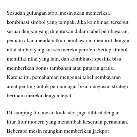
Sesudah gulungan stop, mesin akan memeriksa
kombinasi simbol yang tampak. Jika kombinasi tersebut
sesuai dengan yang ditentukan dalam tabel pembayaran,
pemain akan mendapatkan pembayaran menurut dengan
nilai simbol yang sukses mereka peroleh. Setiap simbol
memiliki nilai yang lain, dan kombinasi spesifik bisa
memberikan bonus tambahan atau putaran gratis.
Karena itu, pemahaman mengenai tabel pembayaran
amat penting untuk pemain agar bisa menyusun strategi
bermain mereka dengan tepat.
Di samping itu, mesin kuda slot juga dihiasi dengan
fitur-fitur modern yang menambah keseruan permainan.
Beberapa mesin mungkin memberikan jackpot