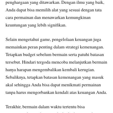
penghargaan yang ditawarkan. Dengan ilmu yang baik,
Anda dapat bisa memilih alat yang sesuai dengan tata
cara permainan dan menawarkan kemungkinan
keuntungan yang lebih signifikan.
Selain mengetahui game, pengelolaan keuangan juga
memainkan peran penting dalam strategi kemenangan.
Tetapkan budget sebelum bermain serta patuhi batasan
tersebut. Hindari tergoda mencoba melanjutkan bermain
hanya harapan mengembalikan kembali kerugian.
Sebaliknya, tetapkan batasan kemenangan yang masuk
akal sehingga Anda bisa dapat menikmati permainan
tanpa harus mengorbankan kendali atas keuangan Anda.
Terakhir, bermain dalam waktu tertentu bisa