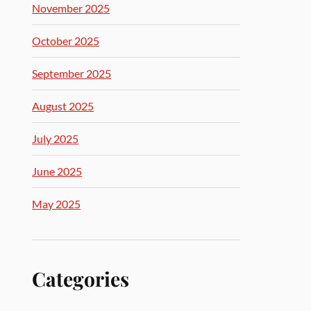
November 2025
October 2025
September 2025
August 2025
July 2025
June 2025
May 2025
Categories