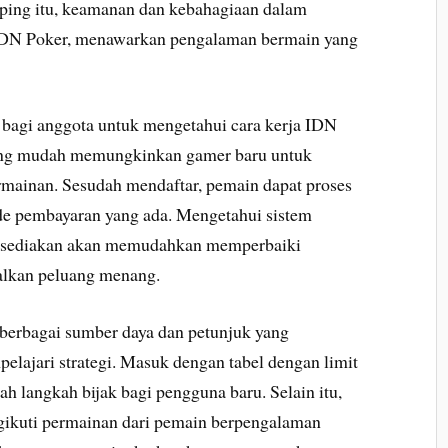
ing itu, keamanan dan kebahagiaan dalam
i IDN Poker, menawarkan pengalaman bermain yang
bagi anggota untuk mengetahui cara kerja IDN
i yang mudah memungkinkan gamer baru untuk
mainan. Sesudah mendaftar, pemain dapat proses
e pembayaran yang ada. Mengetahui sistem
 disediakan akan memudahkan memperbaiki
lkan peluang menang.
erbagai sumber daya dan petunjuk yang
lajari strategi. Masuk dengan tabel dengan limit
ah langkah bijak bagi pengguna baru. Selain itu,
ngikuti permainan dari pemain berpengalaman