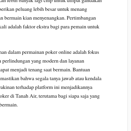
berikan peluang lebih besar untuk menang
n bermain kian menyenangkan. Pertimbangan
ali adalah faktor ekstra bagi para pemain untuk
nan dalam permainan poker online adalah fokus
m perlindungan yang modern dan layanan
dapat menjadi tenang saat bermain. Bantuan
emastikan bahwa segala tanya jawab atau kendala
yakinan terhadap platform ini menjadikannya
oker di Tanah Air, terutama bagi siapa saja yang
bermain.