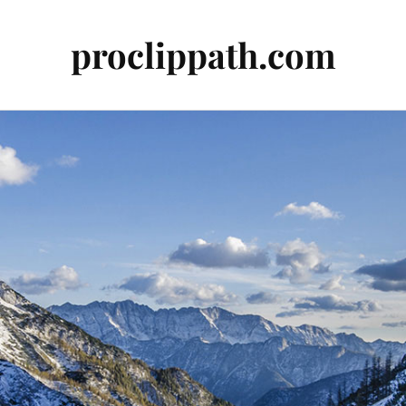
proclippath.com