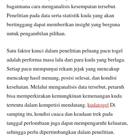
bagaimana cara menganalisis kesempatan tersebut.
Penelitian pada data serta statistik kuda yang akan
bertinggang dapat memberikan insight yang berguna
untuk pengambilan pilihan.
Satu faktor kunci dalam penelitian peluang pacu togel
adalah performa masa lalu dari para kuda yang berlaga.
Setiap pacu mempunyai rekam jejak yang mencakup
mencakup hasil menang, posisi selesai, dan kondisi
kesehatan. Melalui menganalisis data tersebut, petaruh
bisa memperkirakan kemungkinan kemenangan kuda
tertentu dalam kompetisi mendatang.
kudatogel
Di
samping itu, kondisi cuaca dan keadaan trek pada
tanggal perlombaan juga dapat mempengaruhi keluaran,
sehingga perlu dipertimbangkan dalam penelitian.