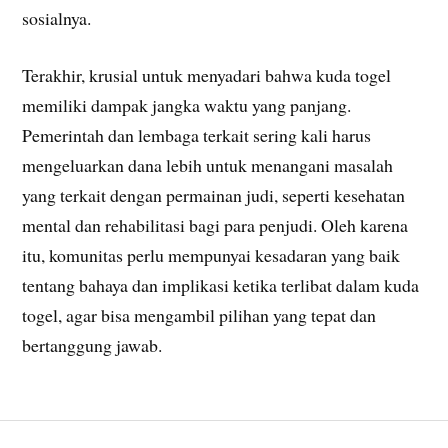
sosialnya.
Terakhir, krusial untuk menyadari bahwa kuda togel
memiliki dampak jangka waktu yang panjang.
Pemerintah dan lembaga terkait sering kali harus
mengeluarkan dana lebih untuk menangani masalah
yang terkait dengan permainan judi, seperti kesehatan
mental dan rehabilitasi bagi para penjudi. Oleh karena
itu, komunitas perlu mempunyai kesadaran yang baik
tentang bahaya dan implikasi ketika terlibat dalam kuda
togel, agar bisa mengambil pilihan yang tepat dan
bertanggung jawab.