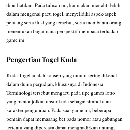
diperhatikan. Pada tulisan ini, kami akan meneliti lebih
dalam mengenai pacu togel, menyelidiki aspek-aspek
peluang serta ilusi yang tersebut, serta membantu orang
menentukan bagaimana perspektif membaca terhadap
game ini.
Pengertian Togel Kuda
Kuda Togel adalah konsep yang umum sering dikenal
dalam dunia perjudian, khususnya di Indonesia.
Terminologi tersebut mengacu pada tipe games lotto
yang menonjolkan unsur kuda sebagai simbol atau
karakter pengundian. Pada saat game ini, beberapa
pemain dapat memasang bet pada nomor atau gabungan
tertentu yang dipercaya dapat menghadirkan untung,