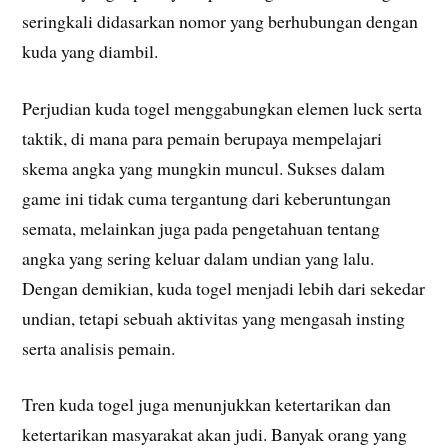
seringkali didasarkan nomor yang berhubungan dengan
kuda yang diambil.
Perjudian kuda togel menggabungkan elemen luck serta
taktik, di mana para pemain berupaya mempelajari
skema angka yang mungkin muncul. Sukses dalam
game ini tidak cuma tergantung dari keberuntungan
semata, melainkan juga pada pengetahuan tentang
angka yang sering keluar dalam undian yang lalu.
Dengan demikian, kuda togel menjadi lebih dari sekedar
undian, tetapi sebuah aktivitas yang mengasah insting
serta analisis pemain.
Tren kuda togel juga menunjukkan ketertarikan dan
ketertarikan masyarakat akan judi. Banyak orang yang