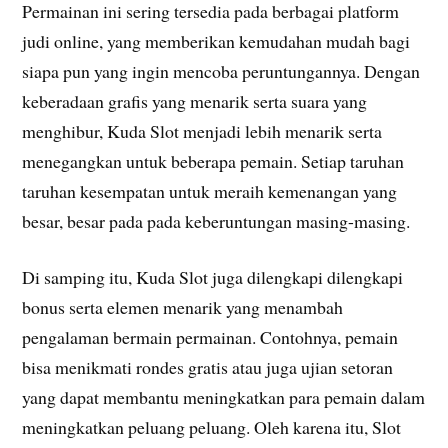
Permainan ini sering tersedia pada berbagai platform
judi online, yang memberikan kemudahan mudah bagi
siapa pun yang ingin mencoba peruntungannya. Dengan
keberadaan grafis yang menarik serta suara yang
menghibur, Kuda Slot menjadi lebih menarik serta
menegangkan untuk beberapa pemain. Setiap taruhan
taruhan kesempatan untuk meraih kemenangan yang
besar, besar pada pada keberuntungan masing-masing.
Di samping itu, Kuda Slot juga dilengkapi dilengkapi
bonus serta elemen menarik yang menambah
pengalaman bermain permainan. Contohnya, pemain
bisa menikmati rondes gratis atau juga ujian setoran
yang dapat membantu meningkatkan para pemain dalam
meningkatkan peluang peluang. Oleh karena itu, Slot