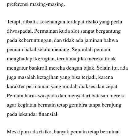
preferensi masing-masing.
Tetapi, dibalik kesenangan terdapat risiko yang perlu
diwaspadai. Permainan kuda slot sangat bergantung
pada keberuntungan, dan tidak ada jaminan bahwa
pemain bakal selalu menang. Sejumlah pemain
menghadapi kerugian, terutama jika mereka tidak
mengatur bankroll mereka dengan bijak. Selain itu, ada
juga masalah ketagihan yang bisa terjadi, karena
karakter permainan yang mudah diakses dan cepat.
Pemain harus waspada dan menyadari batasan mereka
agar kegiatan bermain tetap gembira tanpa berujung
pada iskandar finansial.
Meskipun ada risiko, banyak pemain tetap berminat