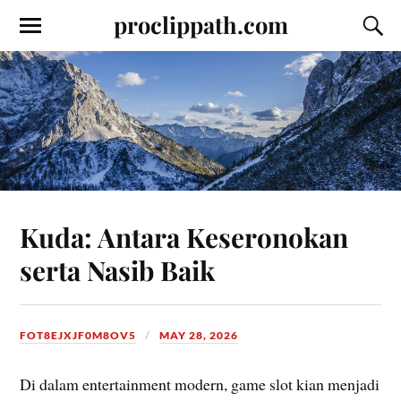
proclippath.com
Kuda: Antara Keseronokan
serta Nasib Baik
FOT8EJXJF0M8OV5
MAY 28, 2026
Di dalam entertainment modern, game slot kian menjadi