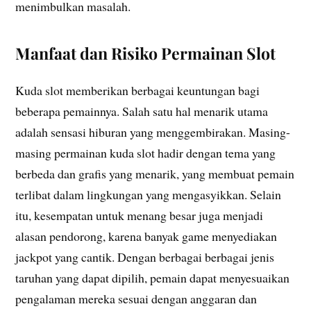
menimbulkan masalah.
Manfaat dan Risiko Permainan Slot
Kuda slot memberikan berbagai keuntungan bagi
beberapa pemainnya. Salah satu hal menarik utama
adalah sensasi hiburan yang menggembirakan. Masing-
masing permainan kuda slot hadir dengan tema yang
berbeda dan grafis yang menarik, yang membuat pemain
terlibat dalam lingkungan yang mengasyikkan. Selain
itu, kesempatan untuk menang besar juga menjadi
alasan pendorong, karena banyak game menyediakan
jackpot yang cantik. Dengan berbagai berbagai jenis
taruhan yang dapat dipilih, pemain dapat menyesuaikan
pengalaman mereka sesuai dengan anggaran dan