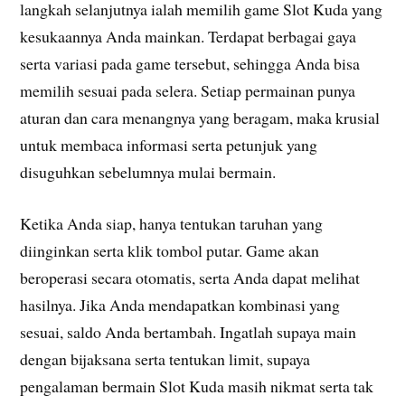
langkah selanjutnya ialah memilih game Slot Kuda yang
kesukaannya Anda mainkan. Terdapat berbagai gaya
serta variasi pada game tersebut, sehingga Anda bisa
memilih sesuai pada selera. Setiap permainan punya
aturan dan cara menangnya yang beragam, maka krusial
untuk membaca informasi serta petunjuk yang
disuguhkan sebelumnya mulai bermain.
Ketika Anda siap, hanya tentukan taruhan yang
diinginkan serta klik tombol putar. Game akan
beroperasi secara otomatis, serta Anda dapat melihat
hasilnya. Jika Anda mendapatkan kombinasi yang
sesuai, saldo Anda bertambah. Ingatlah supaya main
dengan bijaksana serta tentukan limit, supaya
pengalaman bermain Slot Kuda masih nikmat serta tak