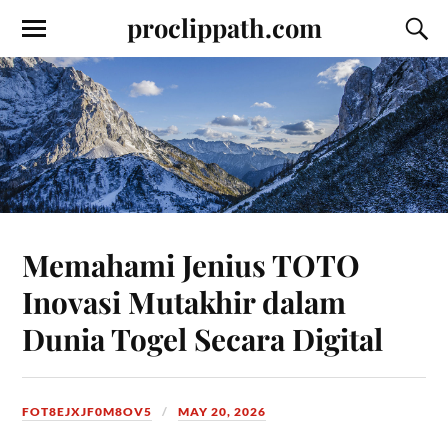
proclippath.com
Memahami Jenius TOTO
Inovasi Mutakhir dalam
Dunia Togel Secara Digital
FOT8EJXJF0M8OV5
MAY 20, 2026