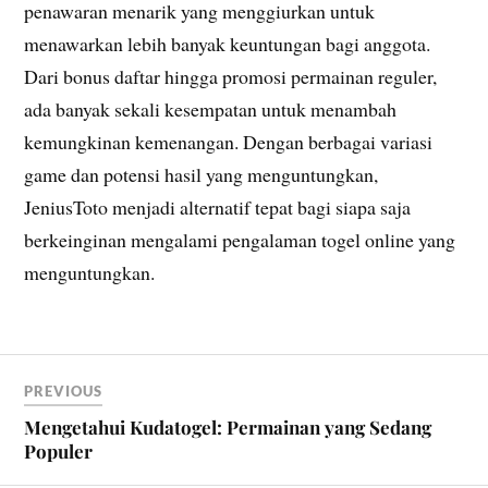
penawaran menarik yang menggiurkan untuk
menawarkan lebih banyak keuntungan bagi anggota.
Dari bonus daftar hingga promosi permainan reguler,
ada banyak sekali kesempatan untuk menambah
kemungkinan kemenangan. Dengan berbagai variasi
game dan potensi hasil yang menguntungkan,
JeniusToto menjadi alternatif tepat bagi siapa saja
berkeinginan mengalami pengalaman togel online yang
menguntungkan.
PREVIOUS
Mengetahui Kudatogel: Permainan yang Sedang
Populer