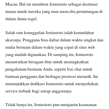
Macau. Hal ini membuat Jeniustoto sebagai destinasi
utama untuk mereka yang mau mencoba peruntungan di
dalam dunia togel.
Salah satu keunggulan Jeniustoto ialah kemudahan
aksesnya. Pengguna bisa daftar dalam waktu singkat dan
mulai bermain dalam waktu yang cepat di situs web
yang mudah digunakan. Di samping itu, Jeniustoto
menawarkan beragam fitur untuk meningkatkan
pengalaman bermain Anda, seperti live chat untuk
bantuan pengguna dan berbagai promosi menarik. Ini
menunjukkan dedikasi Jeniustoto untuk menyediakan
service terbaik bagi setiap anggotanya.
Tidak hanya itu, Jeniustoto pun menjamin keamanan