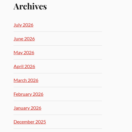
Archives
July 2026
June 2026
May 2026
April 2026
March 2026
February 2026
January 2026
December 2025