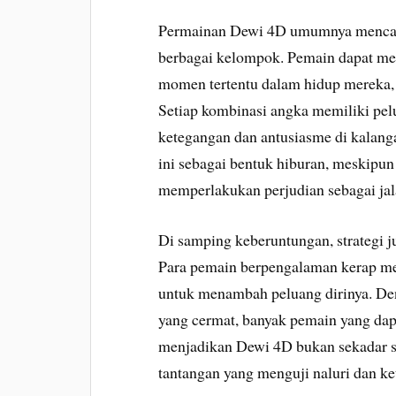
Permainan Dewi 4D umumnya mencakup
berbagai kelompok. Pemain dapat me
momen tertentu dalam hidup mereka, m
Setiap kombinasi angka memiliki pel
ketegangan dan antusiasme di kalang
ini sebagai bentuk hiburan, meskipun
memperlakukan perjudian sebagai jal
Di samping keberuntungan, strategi 
Para pemain berpengalaman kerap meli
untuk menambah peluang dirinya. De
yang cermat, banyak pemain yang da
menjadikan Dewi 4D bukan sekadar se
tantangan yang menguji naluri dan k