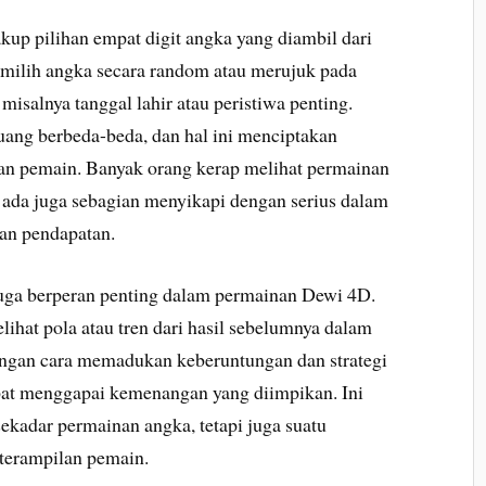
 pilihan empat digit angka yang diambil dari
milih angka secara random atau merujuk pada
isalnya tanggal lahir atau peristiwa penting.
uang berbeda-beda, dan hal ini menciptakan
an pemain. Banyak orang kerap melihat permainan
 ada juga sebagian menyikapi dengan serius dalam
an pendapatan.
juga berperan penting dalam permainan Dewi 4D.
hat pola atau tren dari hasil sebelumnya dalam
ngan cara memadukan keberuntungan dan strategi
pat menggapai kemenangan yang diimpikan. Ini
kadar permainan angka, tetapi juga suatu
eterampilan pemain.