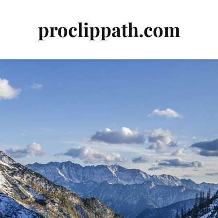
proclippath.com