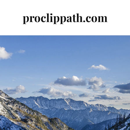
proclippath.com