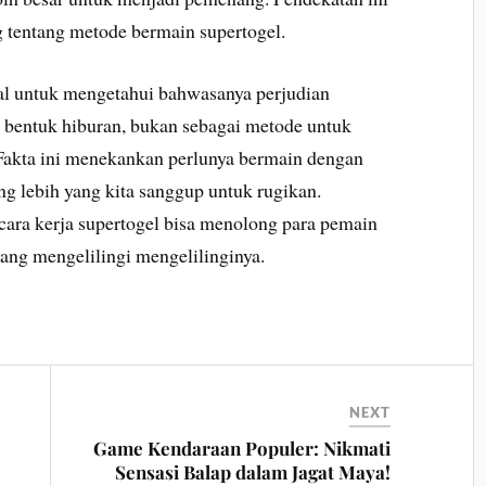
 tentang metode bermain supertogel.
ial untuk mengetahui bahwasanya perjudian
 bentuk hiburan, bukan sebagai metode untuk
Fakta ini menekankan perlunya bermain dengan
ng lebih yang kita sanggup untuk rugikan.
cara kerja supertogel bisa menolong para pemain
ang mengelilingi mengelilinginya.
NEXT
Game Kendaraan Populer: Nikmati
a
Sensasi Balap dalam Jagat Maya!