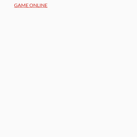
GAME ONLINE