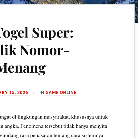
Togel Super:
alik Nomor-
 Menang
RY 15, 2026
IN
GAME ONLINE
angat di lingkungan masyarakat, khususnya untuk
n angka. Fenomena tersebut tidak hanya menyita
ngundang rasa penasaran tentang cara sistemnya