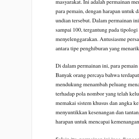
masyarakat. Ini adalah permainan men
para pemain, dengan harapan untuk d
undian tersebut. Dalam permainan ini
sampai 100, tergantung pada tipologi
menyelenggarakan. Antusiasme persa
antara tipe penghiburan yang menarik 
Di dalam permainan ini, para pemai
Banyak orang percaya bahwa terdapat 
mendukung menambah peluang menang
terhadap pola nombor yang telah kel
memakai sistem khusus dan angka keb
menyuntikkan kesenangan dan tantan
harapan untuk mencapai kemenangan