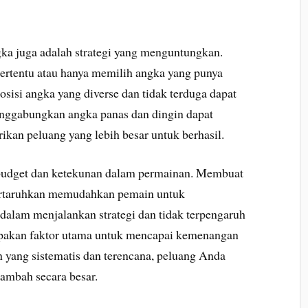
ngka juga adalah strategi yang menguntungkan.
tertentu atau hanya memilih angka yang punya
sisi angka yang diverse dan tidak terduga dapat
ggabungkan angka panas dan dingin dapat
an peluang yang lebih besar untuk berhasil.
 budget dan ketekunan dalam permainan. Membuat
pertaruhkan memudahkan pemain untuk
 dalam menjalankan strategi dan tidak terpengaruh
rupakan faktor utama untuk mencapai kemenangan
 yang sistematis dan terencana, peluang Anda
tambah secara besar.