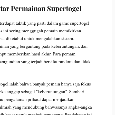
utar Permainan Supertogel
erdapat taktik yang pasti dalam game supertogel
s ini sering menggugah pemain memikirkan
pat diketahui untuk mengalahkan sistem.
ainan yang bergantung pada keberuntungan, dan
mpu memberikan hasil akhir. Para pemain
ngundian yang terjadi bersifat random dan tidak
togel ialah bahwa banyak pemain hanya saja fokus
eka anggap sebagai "keberuntungan". Sembari
au pengalaman pribadi dapat menjadikan
ti ilmiah yang mendukung bahwasanya angka-angka
ih besar untuk menjadi pemenang. Pendekatan ini