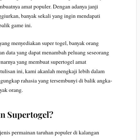
embuatnya amat populer. Dengan adanya janji
iurkan, banyak sekali yang ingin mendapati
alik game ini.
 yang menyediakan super togel, banyak orang
dan data yang dapat menambah peluang seseorang
enarnya yang membuat supertogel amat
ulisan ini, kami akanlah mengkaji lebih dalam
gungkap rahasia yang tersembunyi di balik angka-
yak orang.
n Supertogel?
jenis permainan taruhan populer di kalangan