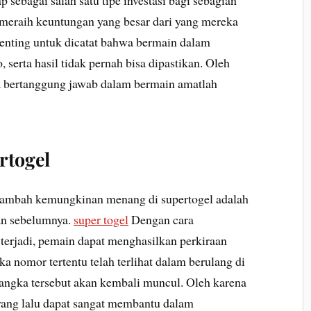
p sebagai salah satu tipe investasi bagi sebagian
meraih keuntungan yang besar dari yang mereka
penting untuk dicatat bahwa bermain dalam
, serta hasil tidak pernah bisa dipastikan. Oleh
ta bertanggung jawab dalam bermain amatlah
rtogel
enambah kemungkinan menang di supertogel adalah
ian sebelumnya.
super togel
Dengan cara
terjadi, pemain dapat menghasilkan perkiraan
ka nomor tertentu telah terlihat dalam berulang di
angka tersebut akan kembali muncul. Oleh karena
 yang lalu dapat sangat membantu dalam