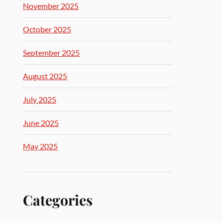
November 2025
October 2025
September 2025
August 2025
July 2025
June 2025
May 2025
Categories