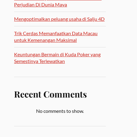
Perjudian Di Dunia Maya
Mengoptimalkan peluang usaha di Salju 4D
Trik Cerdas Memanfaatkan Data Macau
untuk Kemenangan Maksimal
Keuntungan Bermain di Kuda Poker yang
Semestinya Terlewatkan
Recent Comments
No comments to show.