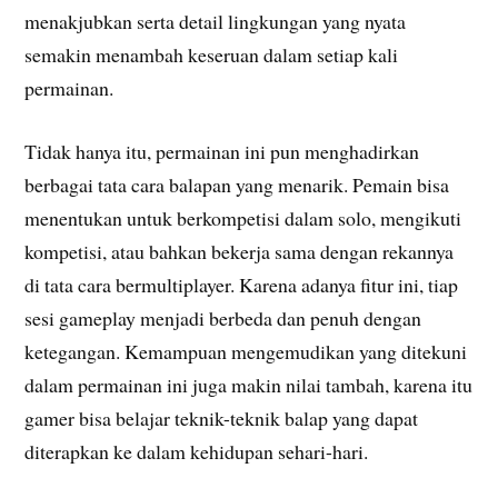
menakjubkan serta detail lingkungan yang nyata
semakin menambah keseruan dalam setiap kali
permainan.
Tidak hanya itu, permainan ini pun menghadirkan
berbagai tata cara balapan yang menarik. Pemain bisa
menentukan untuk berkompetisi dalam solo, mengikuti
kompetisi, atau bahkan bekerja sama dengan rekannya
di tata cara bermultiplayer. Karena adanya fitur ini, tiap
sesi gameplay menjadi berbeda dan penuh dengan
ketegangan. Kemampuan mengemudikan yang ditekuni
dalam permainan ini juga makin nilai tambah, karena itu
gamer bisa belajar teknik-teknik balap yang dapat
diterapkan ke dalam kehidupan sehari-hari.