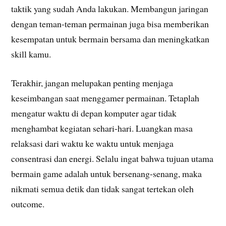
taktik yang sudah Anda lakukan. Membangun jaringan
dengan teman-teman permainan juga bisa memberikan
kesempatan untuk bermain bersama dan meningkatkan
skill kamu.
Terakhir, jangan melupakan penting menjaga
keseimbangan saat menggamer permainan. Tetaplah
mengatur waktu di depan komputer agar tidak
menghambat kegiatan sehari-hari. Luangkan masa
relaksasi dari waktu ke waktu untuk menjaga
consentrasi dan energi. Selalu ingat bahwa tujuan utama
bermain game adalah untuk bersenang-senang, maka
nikmati semua detik dan tidak sangat tertekan oleh
outcome.