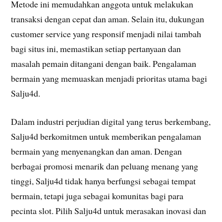
Metode ini memudahkan anggota untuk melakukan
transaksi dengan cepat dan aman. Selain itu, dukungan
customer service yang responsif menjadi nilai tambah
bagi situs ini, memastikan setiap pertanyaan dan
masalah pemain ditangani dengan baik. Pengalaman
bermain yang memuaskan menjadi prioritas utama bagi
Salju4d.
Dalam industri perjudian digital yang terus berkembang,
Salju4d berkomitmen untuk memberikan pengalaman
bermain yang menyenangkan dan aman. Dengan
berbagai promosi menarik dan peluang menang yang
tinggi, Salju4d tidak hanya berfungsi sebagai tempat
bermain, tetapi juga sebagai komunitas bagi para
pecinta slot. Pilih Salju4d untuk merasakan inovasi dan