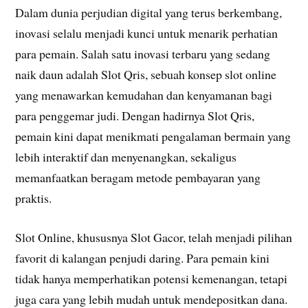
Dalam dunia perjudian digital yang terus berkembang,
inovasi selalu menjadi kunci untuk menarik perhatian
para pemain. Salah satu inovasi terbaru yang sedang
naik daun adalah Slot Qris, sebuah konsep slot online
yang menawarkan kemudahan dan kenyamanan bagi
para penggemar judi. Dengan hadirnya Slot Qris,
pemain kini dapat menikmati pengalaman bermain yang
lebih interaktif dan menyenangkan, sekaligus
memanfaatkan beragam metode pembayaran yang
praktis.
Slot Online, khususnya Slot Gacor, telah menjadi pilihan
favorit di kalangan penjudi daring. Para pemain kini
tidak hanya memperhatikan potensi kemenangan, tetapi
juga cara yang lebih mudah untuk mendepositkan dana.