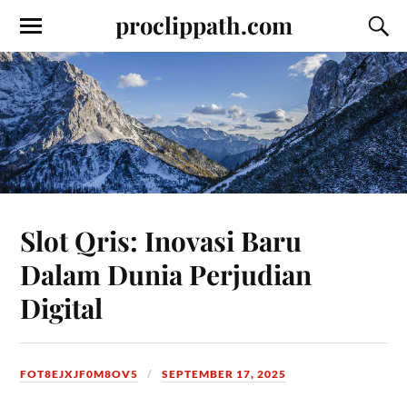
proclippath.com
Slot Qris: Inovasi Baru
Dalam Dunia Perjudian
Digital
FOT8EJXJF0M8OV5
SEPTEMBER 17, 2025