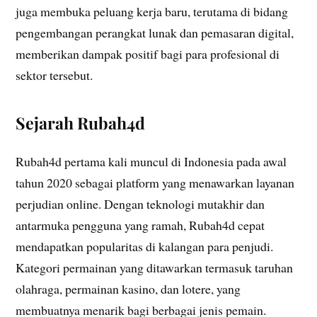
juga membuka peluang kerja baru, terutama di bidang
pengembangan perangkat lunak dan pemasaran digital,
memberikan dampak positif bagi para profesional di
sektor tersebut.
Sejarah Rubah4d
Rubah4d pertama kali muncul di Indonesia pada awal
tahun 2020 sebagai platform yang menawarkan layanan
perjudian online. Dengan teknologi mutakhir dan
antarmuka pengguna yang ramah, Rubah4d cepat
mendapatkan popularitas di kalangan para penjudi.
Kategori permainan yang ditawarkan termasuk taruhan
olahraga, permainan kasino, dan lotere, yang
membuatnya menarik bagi berbagai jenis pemain.