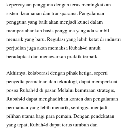
kepercayaan pengguna dengan terus meningkatkan
sistem keamanan dan transparansi. Pengalaman
pengguna yang baik akan menjadi kunci dalam
mempertahankan basis pengguna yang ada sambil
menarik yang baru. Regulasi yang lebih ketat di industri
perjudian juga akan memaksa Rubah4d untuk
beradaptasi dan menawarkan praktik terbaik.
Akhirnya, kolaborasi dengan pihak ketiga, seperti
penyedia permainan dan teknologi, dapat memperkuat
posisi Rubah4d di pasar. Melalui kemitraan strategis,
Rubah4d dapat menghadirkan konten dan pengalaman
permainan yang lebih menarik, sehingga menjadi
pilihan utama bagi para pemain. Dengan pendekatan
yang tepat, Rubah4d dapat terus tumbuh dan