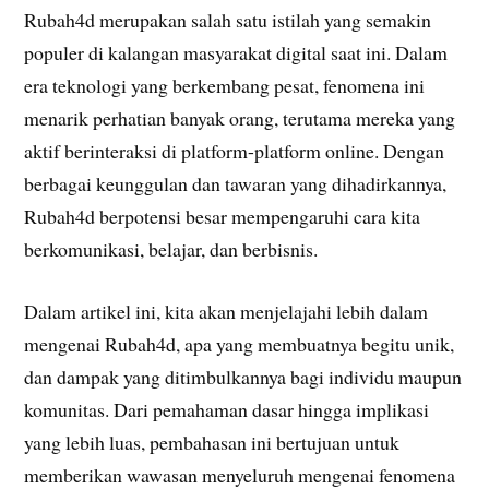
Rubah4d merupakan salah satu istilah yang semakin
populer di kalangan masyarakat digital saat ini. Dalam
era teknologi yang berkembang pesat, fenomena ini
menarik perhatian banyak orang, terutama mereka yang
aktif berinteraksi di platform-platform online. Dengan
berbagai keunggulan dan tawaran yang dihadirkannya,
Rubah4d berpotensi besar mempengaruhi cara kita
berkomunikasi, belajar, dan berbisnis.
Dalam artikel ini, kita akan menjelajahi lebih dalam
mengenai Rubah4d, apa yang membuatnya begitu unik,
dan dampak yang ditimbulkannya bagi individu maupun
komunitas. Dari pemahaman dasar hingga implikasi
yang lebih luas, pembahasan ini bertujuan untuk
memberikan wawasan menyeluruh mengenai fenomena