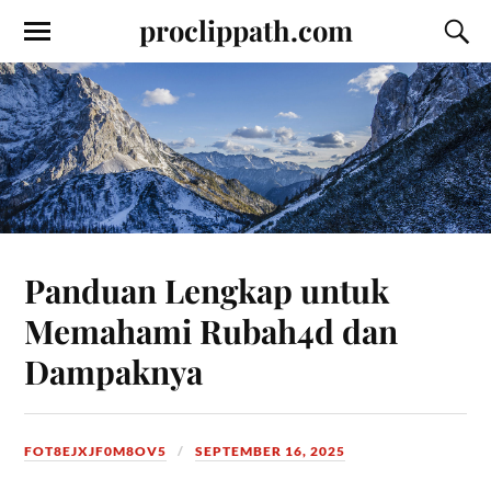
proclippath.com
Panduan Lengkap untuk
Memahami Rubah4d dan
Dampaknya
FOT8EJXJF0M8OV5
SEPTEMBER 16, 2025