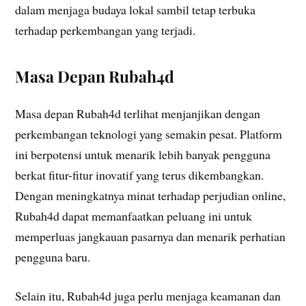
dalam menjaga budaya lokal sambil tetap terbuka
terhadap perkembangan yang terjadi.
Masa Depan Rubah4d
Masa depan Rubah4d terlihat menjanjikan dengan
perkembangan teknologi yang semakin pesat. Platform
ini berpotensi untuk menarik lebih banyak pengguna
berkat fitur-fitur inovatif yang terus dikembangkan.
Dengan meningkatnya minat terhadap perjudian online,
Rubah4d dapat memanfaatkan peluang ini untuk
memperluas jangkauan pasarnya dan menarik perhatian
pengguna baru.
Selain itu, Rubah4d juga perlu menjaga keamanan dan