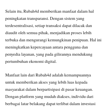
Selain itu, Rubah4d memberikan manfaat dalam hal
peningkatan transparansi. Dengan sistem yang
terdesentralisasi, setiap transaksi dapat dilacak dan
diaudit oleh semua pihak, menjadikan proses lebih
terbuka dan mengurangi kemungkinan penipuan. Hal ini
meningkatkan kepercayaan antara pengguna dan
penyedia layanan, yang pada gilirannya mendukung
pertumbuhan ekonomi digital.
Manfaat lain dari Rubah4d adalah kemampuannya
untuk memberikan akses yang lebih luas kepada
masyarakat dalam berpartisipasi di pasar keuangan.
Dengan platform yang mudah diakses, individu dari
berbagai latar belakang dapat terlibat dalam investasi