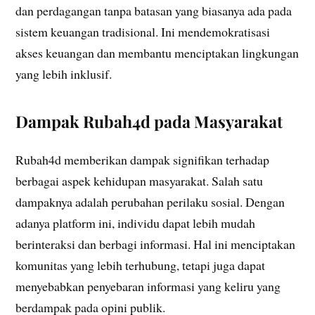
dan perdagangan tanpa batasan yang biasanya ada pada
sistem keuangan tradisional. Ini mendemokratisasi
akses keuangan dan membantu menciptakan lingkungan
yang lebih inklusif.
Dampak Rubah4d pada Masyarakat
Rubah4d memberikan dampak signifikan terhadap
berbagai aspek kehidupan masyarakat. Salah satu
dampaknya adalah perubahan perilaku sosial. Dengan
adanya platform ini, individu dapat lebih mudah
berinteraksi dan berbagi informasi. Hal ini menciptakan
komunitas yang lebih terhubung, tetapi juga dapat
menyebabkan penyebaran informasi yang keliru yang
berdampak pada opini publik.