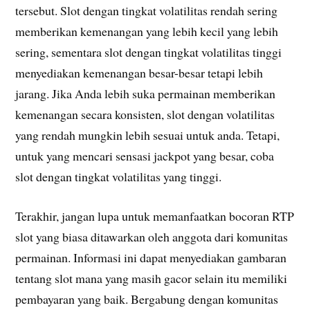
tersebut. Slot dengan tingkat volatilitas rendah sering
memberikan kemenangan yang lebih kecil yang lebih
sering, sementara slot dengan tingkat volatilitas tinggi
menyediakan kemenangan besar-besar tetapi lebih
jarang. Jika Anda lebih suka permainan memberikan
kemenangan secara konsisten, slot dengan volatilitas
yang rendah mungkin lebih sesuai untuk anda. Tetapi,
untuk yang mencari sensasi jackpot yang besar, coba
slot dengan tingkat volatilitas yang tinggi.
Terakhir, jangan lupa untuk memanfaatkan bocoran RTP
slot yang biasa ditawarkan oleh anggota dari komunitas
permainan. Informasi ini dapat menyediakan gambaran
tentang slot mana yang masih gacor selain itu memiliki
pembayaran yang baik. Bergabung dengan komunitas