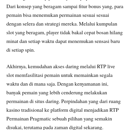
Dari konsep yang beragam sampai fitur bonus yang, para
pemain bisa menemukan permainan sesuai sesuai
dengan selera dan strategi mereka. Melalui kumpulan
slot yang beragam, player tidak bakal cepat bosan hilang
minat dan setiap waktu dapat menemukan sensasi baru
di setiap spin.
Akhirnya, kemudahan akses daring melalui RTP live
slot memfasilitasi pemain untuk memainkan segala
waktu dan di mana saja. Dengan kenyamanan ini,
banyak pemain yang lebih cenderung melakukan
permainan di situs daring. Perpindahan yang dari ruang
kasino tradisional ke platform digital menjadikan RTP
Permainan Pragmatic sebuah pilihan yang semakin
disukai, terutama pada zaman digital sekarang.