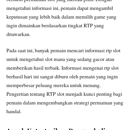
mengetahui informasi ini, pemain dapat mengambil
keputusan yang lebih baik dalam memilih game yang
ingin dimainkan berdasarkan tingkat RTP yang
ditawarkan.
Pada saat ini, banyak pemain mencari informasi rtp slot
untuk mengetahui slot mana yang sedang gacor atau
memberikan hasil terbaik. Informasi mengenai rtp slot
berhasil hari ini sangat diburu oleh pemain yang ingin
memperbesar peluang mereka untuk menang.
Pengertian tentang RTP slot menjadi kunci penting bagi
pemain dalam mengembangkan strategi permainan yang
handal.