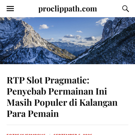
proclippath.com
RTP Slot Pragmatic:
Penyebab Permainan Ini
Masih Populer di Kalangan
Para Pemain