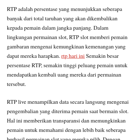
RTP adalah persentase yang menunjukkan seberapa
banyak dari total taruhan yang akan dikembalikan
kepada pemain dalam jangka panjang. Dalam
lingkungan permainan slot, RTP slot memberi pemain
gambaran mengenai kemungkinan kemenangan yang
dapat mereka harapkan.
rtp hari ini
Semakin besar
persentase RTP, semakin tinggi peluang pemain untuk
mendapatkan kembali uang mereka dari permainan
tersebut.
RTP live menampilkan data secara langsung mengenai
pengembalian yang diterima pemain saat bermain slot.
Hal ini memberikan transparansi dan memungkinkan
pemain untuk memahami dengan lebih baik seberapa
berhasil permainan slot yang mereka pilih. Dengan