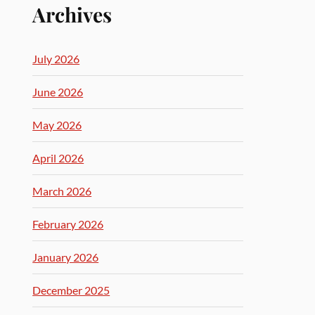
Archives
July 2026
June 2026
May 2026
April 2026
March 2026
February 2026
January 2026
December 2025