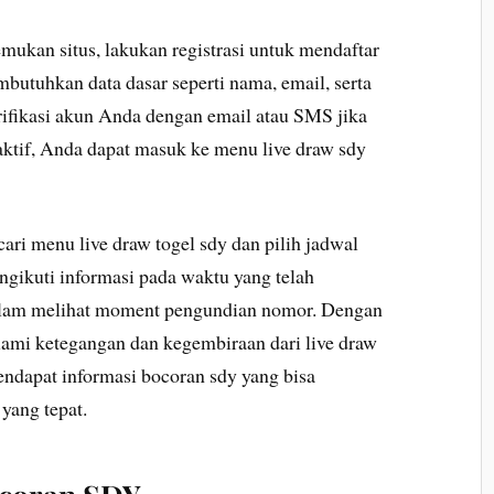
mukan situs, lakukan registrasi untuk mendaftar
mbutuhkan data dasar seperti nama, email, serta
rifikasi akun Anda dengan email atau SMS jika
aktif, Anda dapat masuk ke menu live draw sdy
cari menu live draw togel sdy dan pilih jadwal
engikuti informasi pada waktu yang telah
dalam melihat moment pengundian nomor. Dengan
ami ketegangan dan kegembiraan dari live draw
dapat informasi bocoran sdy yang bisa
ang tepat.