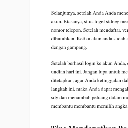
Selanjutnya, setelah Anda Anda mene
akun. Biasanya, situs togel sidney me
nomor telepon. Setelah mendaftar, ve
dibutuhkan. Ketika akun anda sudah 
dengan gampang.
Setelah berhasil login ke akun Anda, 
undian hari ini. Jangan lupa untuk m
ditetapkan, agar Anda ketinggalan 
langkah ini, maka Anda dapat mengal
sdy dan menambah peluang dalam men
membantu membantu memilih angka y