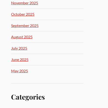
November 2025
October 2025
September 2025
August 2025
July 2025
June 2025
May 2025
Categories