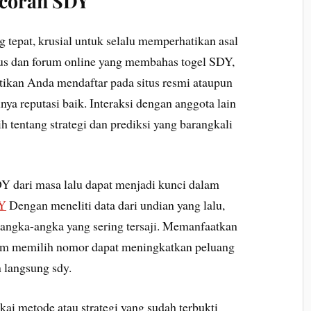
ocoran SDY
epat, krusial untuk selalu memperhatikan asal
itus dan forum online yang membahas togel SDY,
astikan Anda mendaftar pada situs resmi ataupun
a reputasi baik. Interaksi dengan anggota lain
 tentang strategi dan prediksi yang barangkali
DY dari masa lalu dapat menjadi kunci dalam
DY
Dengan meneliti data dari undian yang lalu,
angka-angka yang sering tersaji. Memanfaatkan
lam memilih nomor dapat meningkatkan peluang
 langsung sdy.
kai metode atau strategi yang sudah terbukti