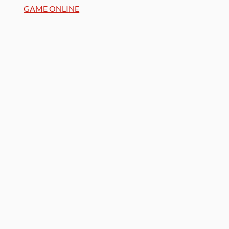
GAME ONLINE