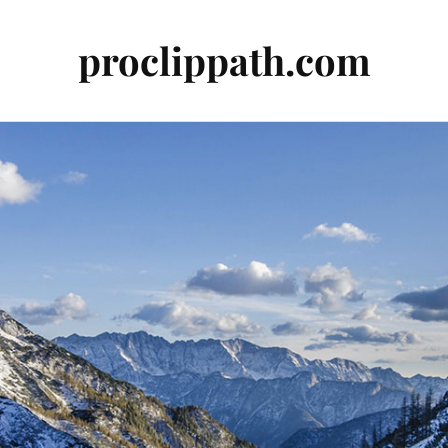
proclippath.com