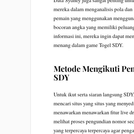
Data Sydney juga sangat penting unt
mereka dalam menganalisis pola dan 
pemain yang menggunakan menggunak
bocoran angka yang memiliki peluan
informasi ini, mereka ingin dapat m
menang dalam game Togel SDY.
Metode Mengikuti Pe
SDY
Untuk ikut serta siaran langsung SD
mencari situs yang situs yang menyed
menawarkan menawarkan fitur live dr
melihat proses pengundian nomor seca
yang terpercaya terpercaya agar pen