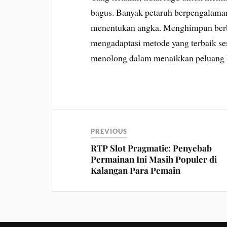
bagus. Banyak petaruh berpengalaman
menentukan angka. Menghimpun berba
mengadaptasi metode yang terbaik se
menolong dalam menaikkan peluang be
PREVIOUS
RTP Slot Pragmatic: Penyebab
Permainan Ini Masih Populer di
Kalangan Para Pemain