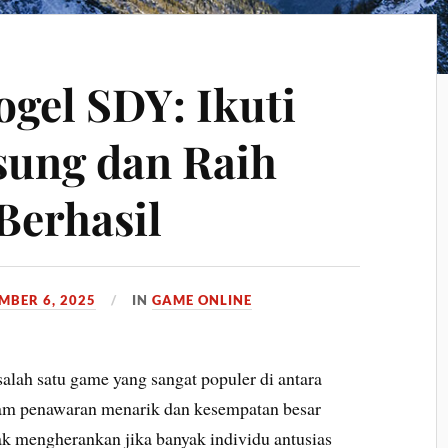
gel SDY: Ikuti
sung dan Raih
Berhasil
MBER 6, 2025
IN
GAME ONLINE
alah satu game yang sangat populer di antara
am penawaran menarik dan kesempatan besar
k mengherankan jika banyak individu antusias