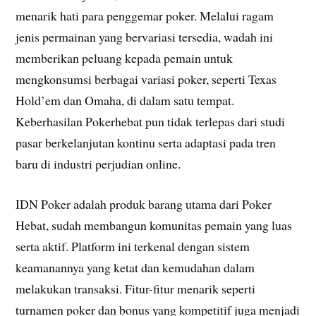
menarik hati para penggemar poker. Melalui ragam
jenis permainan yang bervariasi tersedia, wadah ini
memberikan peluang kepada pemain untuk
mengkonsumsi berbagai variasi poker, seperti Texas
Hold’em dan Omaha, di dalam satu tempat.
Keberhasilan Pokerhebat pun tidak terlepas dari studi
pasar berkelanjutan kontinu serta adaptasi pada tren
baru di industri perjudian online.
IDN Poker adalah produk barang utama dari Poker
Hebat, sudah membangun komunitas pemain yang luas
serta aktif. Platform ini terkenal dengan sistem
keamanannya yang ketat dan kemudahan dalam
melakukan transaksi. Fitur-fitur menarik seperti
turnamen poker dan bonus yang kompetitif juga menjadi