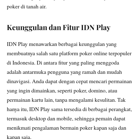
poker di tanah air.
Keunggulan dan Fitur IDN Play
IDN Play menawarkan berbagai keunggulan yang
membuatnya salah satu platform poker online terpopuler
di Indonesia. Di antara fitur yang paling menggoda
adalah antarmuka pengguna yang ramah dan mudah
dinavigasi. Anda dapat dengan cepat mencari permainan
yang ingin dimainkan, seperti poker, domino, atau
permainan kartu lain, tanpa mengalami kesulitan. Tak
hanya itu, IDN Play sama tersedia di berbagai perangkat,
termasuk desktop dan mobile, sehingga pemain dapat
menikmati pengalaman bermain poker kapan saja dan
kapan saja.