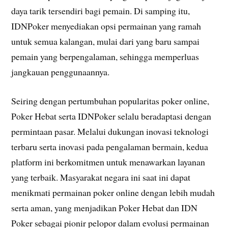
daya tarik tersendiri bagi pemain. Di samping itu,
IDNPoker menyediakan opsi permainan yang ramah
untuk semua kalangan, mulai dari yang baru sampai
pemain yang berpengalaman, sehingga memperluas
jangkauan penggunaannya.
Seiring dengan pertumbuhan popularitas poker online,
Poker Hebat serta IDNPoker selalu beradaptasi dengan
permintaan pasar. Melalui dukungan inovasi teknologi
terbaru serta inovasi pada pengalaman bermain, kedua
platform ini berkomitmen untuk menawarkan layanan
yang terbaik. Masyarakat negara ini saat ini dapat
menikmati permainan poker online dengan lebih mudah
serta aman, yang menjadikan Poker Hebat dan IDN
Poker sebagai pionir pelopor dalam evolusi permainan