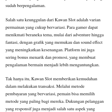
sudah berpengalaman.
Salah satu keunggulan dari Kawan Slot adalah varian
permainan yang cukup bervariasi. Para gamer dapat
menikmati beraneka tema, mulai dari adventure hingga
fantasi, dengan grafik yang memukau dan sound effect
yang meningkatkan kesenangan. Platform ini juga
sering bonus menarik dan promosi, yang membuat
pengalaman bermain menjadi lebih menguntungkan.
Tak hanya itu, Kawan Slot memberikan kemudahan
dalam melakukan transaksi. Melalui metode
pembayaran yang bervariasi, pemain bisa memilih
metode yang paling bagi mereka. Dukungan pelanggan
yang responsif juga menjadi salah satu aspek yang