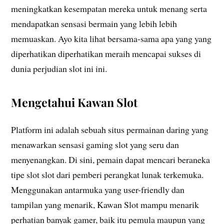
meningkatkan kesempatan mereka untuk menang serta
mendapatkan sensasi bermain yang lebih lebih
memuaskan. Ayo kita lihat bersama-sama apa yang yang
diperhatikan diperhatikan meraih mencapai sukses di
dunia perjudian slot ini ini.
Mengetahui Kawan Slot
Platform ini adalah sebuah situs permainan daring yang
menawarkan sensasi gaming slot yang seru dan
menyenangkan. Di sini, pemain dapat mencari beraneka
tipe slot slot dari pemberi perangkat lunak terkemuka.
Menggunakan antarmuka yang user-friendly dan
tampilan yang menarik, Kawan Slot mampu menarik
perhatian banyak gamer, baik itu pemula maupun yang