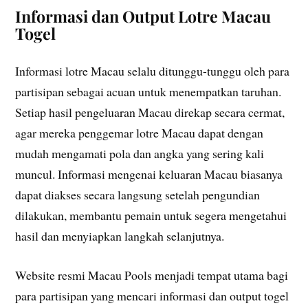
Informasi dan Output Lotre Macau
Togel
Informasi lotre Macau selalu ditunggu-tunggu oleh para
partisipan sebagai acuan untuk menempatkan taruhan.
Setiap hasil pengeluaran Macau direkap secara cermat,
agar mereka penggemar lotre Macau dapat dengan
mudah mengamati pola dan angka yang sering kali
muncul. Informasi mengenai keluaran Macau biasanya
dapat diakses secara langsung setelah pengundian
dilakukan, membantu pemain untuk segera mengetahui
hasil dan menyiapkan langkah selanjutnya.
Website resmi Macau Pools menjadi tempat utama bagi
para partisipan yang mencari informasi dan output togel