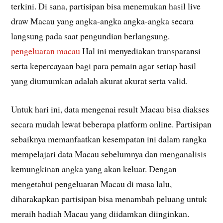
terkini. Di sana, partisipan bisa menemukan hasil live
draw Macau yang angka-angka angka-angka secara
langsung pada saat pengundian berlangsung.
pengeluaran macau
Hal ini menyediakan transparansi
serta kepercayaan bagi para pemain agar setiap hasil
yang diumumkan adalah akurat akurat serta valid.
Untuk hari ini, data mengenai result Macau bisa diakses
secara mudah lewat beberapa platform online. Partisipan
sebaiknya memanfaatkan kesempatan ini dalam rangka
mempelajari data Macau sebelumnya dan menganalisis
kemungkinan angka yang akan keluar. Dengan
mengetahui pengeluaran Macau di masa lalu,
diharakapkan partisipan bisa menambah peluang untuk
meraih hadiah Macau yang diidamkan diinginkan.