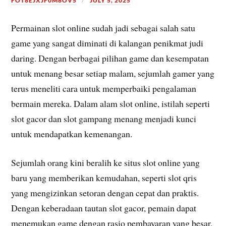
FOT8EJXJF0M8OV5
JULY 5, 2025
Permainan slot online sudah jadi sebagai salah satu
game yang sangat diminati di kalangan penikmat judi
daring. Dengan berbagai pilihan game dan kesempatan
untuk menang besar setiap malam, sejumlah gamer yang
terus meneliti cara untuk memperbaiki pengalaman
bermain mereka. Dalam alam slot online, istilah seperti
slot gacor dan slot gampang menang menjadi kunci
untuk mendapatkan kemenangan.
Sejumlah orang kini beralih ke situs slot online yang
baru yang memberikan kemudahan, seperti slot qris
yang mengizinkan setoran dengan cepat dan praktis.
Dengan keberadaan tautan slot gacor, pemain dapat
menemukan game dengan rasio pembayaran yang besar,