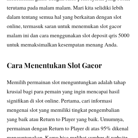
terutama pada malam malam. Mari kita selidiki lebih
dalam tentang semua hal yang berkaitan dengan slot
online, termasuk saran untuk menemukan slot gacor
malam ini dan cara menggunakan slot deposit qris 5000
untuk memaksimalkan kesempatan menang Anda.
Cara Menentukan Slot Gacor
Memilih permainan slot menguntungkan adalah tahap
krusial bagi para pemain yang ingin mencapai hasil
signifikan di slot online. Pertama, cari informasi
mengenai slot yang memiliki tingkat pengembalian
yang baik atau Return to Player yang baik. Umumnya,
permainan dengan Return to Player di atas 95% dikenal
menguntungkan. Kamu bisa melihat sumber di website