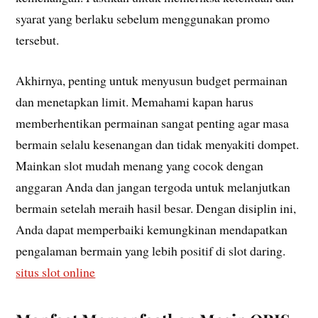
syarat yang berlaku sebelum menggunakan promo
tersebut.
Akhirnya, penting untuk menyusun budget permainan
dan menetapkan limit. Memahami kapan harus
memberhentikan permainan sangat penting agar masa
bermain selalu kesenangan dan tidak menyakiti dompet.
Mainkan slot mudah menang yang cocok dengan
anggaran Anda dan jangan tergoda untuk melanjutkan
bermain setelah meraih hasil besar. Dengan disiplin ini,
Anda dapat memperbaiki kemungkinan mendapatkan
pengalaman bermain yang lebih positif di slot daring.
situs slot online