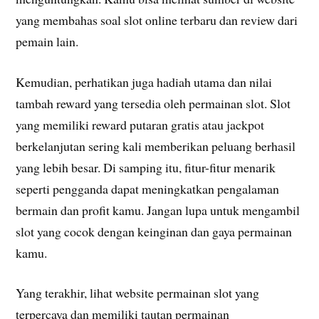
yang membahas soal slot online terbaru dan review dari
pemain lain.
Kemudian, perhatikan juga hadiah utama dan nilai
tambah reward yang tersedia oleh permainan slot. Slot
yang memiliki reward putaran gratis atau jackpot
berkelanjutan sering kali memberikan peluang berhasil
yang lebih besar. Di samping itu, fitur-fitur menarik
seperti pengganda dapat meningkatkan pengalaman
bermain dan profit kamu. Jangan lupa untuk mengambil
slot yang cocok dengan keinginan dan gaya permainan
kamu.
Yang terakhir, lihat website permainan slot yang
terpercaya dan memiliki tautan permainan