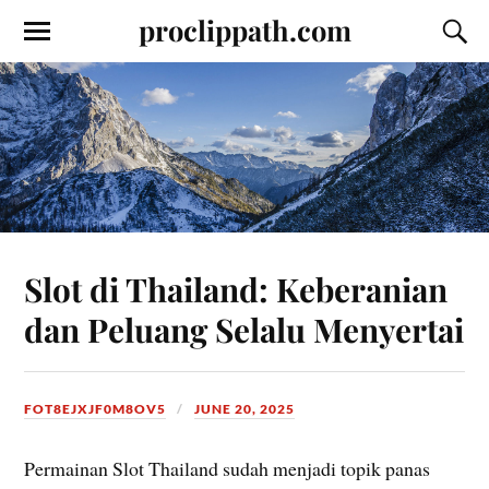
proclippath.com
Slot di Thailand: Keberanian
dan Peluang Selalu Menyertai
FOT8EJXJF0M8OV5
JUNE 20, 2025
Permainan Slot Thailand sudah menjadi topik panas