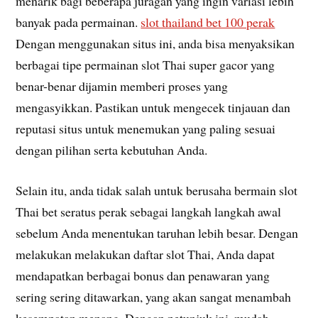
menarik bagi beberapa juragan yang ingin variasi lebih
banyak pada permainan.
slot thailand bet 100 perak
Dengan menggunakan situs ini, anda bisa menyaksikan
berbagai tipe permainan slot Thai super gacor yang
benar-benar dijamin memberi proses yang
mengasyikkan. Pastikan untuk mengecek tinjauan dan
reputasi situs untuk menemukan yang paling sesuai
dengan pilihan serta kebutuhan Anda.
Selain itu, anda tidak salah untuk berusaha bermain slot
Thai bet seratus perak sebagai langkah langkah awal
sebelum Anda menentukan taruhan lebih besar. Dengan
melakukan melakukan daftar slot Thai, Anda dapat
mendapatkan berbagai bonus dan penawaran yang
sering sering ditawarkan, yang akan sangat menambah