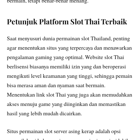
bermain, tetapi benar-benar menang.
Petunjuk Platform Slot Thai Terbaik
Saat menyusuri dunia permainan slot Thailand, penting
agar menentukan situs yang terpercaya dan menawarkan
pengalaman gaming yang optimal. Website slot Thai
berlisensi biasanya memiliki izin yang dan beroperasi
mengikuti level keamanan yang tinggi, sehingga pemain
bisa merasa aman dan nyaman saat bermain.
Menentukan link slot Thai yang juga akan memudahkan
akses menuju game yang diinginkan dan memastikan
hasil yang lebih mudah dicairkan.
Situs permainan slot server asing kerap adalah opsi