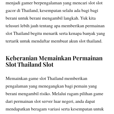
menjadi gamer berpengalaman yang mencari slot slot
gacor di Thailand, kesempatan selalu ada bagi bagi
berani untuk berani mengambil langkah. Yuk kita
telusuri lebih jauh tentang apa memberikan permainan
slot Thailand begitu menarik serta kenapa banyak yang
tertarik untuk mendaftar membuat akun slot thailand.
Keberanian Memainkan Permainan
Slot Thailand Slot
Memainkan game slot Thailand memberikan
pengalaman yang menegangkan bagi pemain yang
berani mengambil risiko. Melalui ragam pilihan game
dari permainan slot server luar negeri, anda dapat
mendapatkan beragam variasi serta kesempatan untuk