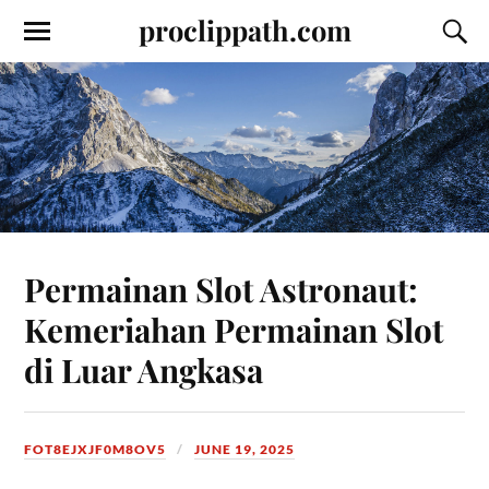
proclippath.com
Permainan Slot Astronaut:
Kemeriahan Permainan Slot
di Luar Angkasa
FOT8EJXJF0M8OV5
JUNE 19, 2025