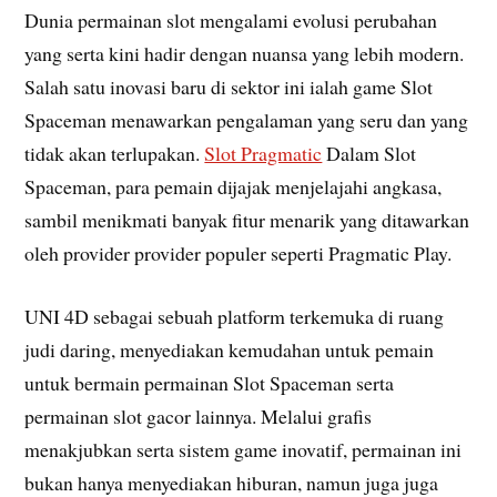
Dunia permainan slot mengalami evolusi perubahan
yang serta kini hadir dengan nuansa yang lebih modern.
Salah satu inovasi baru di sektor ini ialah game Slot
Spaceman menawarkan pengalaman yang seru dan yang
tidak akan terlupakan.
Slot Pragmatic
Dalam Slot
Spaceman, para pemain dijajak menjelajahi angkasa,
sambil menikmati banyak fitur menarik yang ditawarkan
oleh provider provider populer seperti Pragmatic Play.
UNI 4D sebagai sebuah platform terkemuka di ruang
judi daring, menyediakan kemudahan untuk pemain
untuk bermain permainan Slot Spaceman serta
permainan slot gacor lainnya. Melalui grafis
menakjubkan serta sistem game inovatif, permainan ini
bukan hanya menyediakan hiburan, namun juga juga