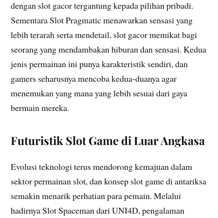
dengan slot gacor tergantung kepada pilihan pribadi.
Sementara Slot Pragmatic menawarkan sensasi yang
lebih terarah serta mendetail, slot gacor memikat bagi
seorang yang mendambakan hiburan dan sensasi. Kedua
jenis permainan ini punya karakteristik sendiri, dan
gamers seharusnya mencoba kedua-duanya agar
menemukan yang mana yang lebih sesuai dari gaya
bermain mereka.
Futuristik Slot Game di Luar Angkasa
Evolusi teknologi terus mendorong kemajuan dalam
sektor permainan slot, dan konsep slot game di antariksa
semakin menarik perhatian para pemain. Melalui
hadirnya Slot Spaceman dari UNI4D, pengalaman