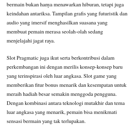
bermain bukan hanya menawarkan hiburan, tetapi juga
keindahan antariksa. Tampilan grafis yang futuristik dan
audio yang imersif menghasilkan suasana yang
membuat pemain merasa seolah-olah sedang
menjelajahi jagat raya.
Slot Pragmatic juga ikut serta berkontribusi dalam
perkembangan ini dengan merilis konsep-konsep baru
yang terinspirasi oleh luar angkasa. Slot game yang
memberikan fitur bonus menarik dan kesempatan untuk
meraih hadiah besar semakin menggoda pengguna.
Dengan kombinasi antara teknologi mutakhir dan tema
luar angkasa yang menarik, pemain bisa menikmati
sensasi bermain yang tak terlupakan.