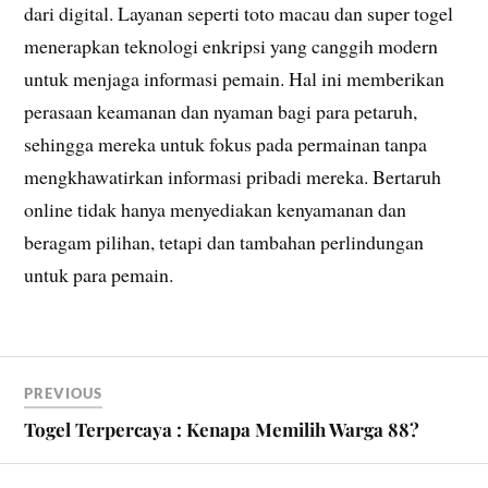
dari digital. Layanan seperti toto macau dan super togel
menerapkan teknologi enkripsi yang canggih modern
untuk menjaga informasi pemain. Hal ini memberikan
perasaan keamanan dan nyaman bagi para petaruh,
sehingga mereka untuk fokus pada permainan tanpa
mengkhawatirkan informasi pribadi mereka. Bertaruh
online tidak hanya menyediakan kenyamanan dan
beragam pilihan, tetapi dan tambahan perlindungan
untuk para pemain.
PREVIOUS
Togel Terpercaya : Kenapa Memilih Warga 88?