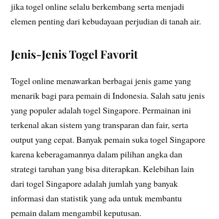
jika togel online selalu berkembang serta menjadi
elemen penting dari kebudayaan perjudian di tanah air.
Jenis-Jenis Togel Favorit
Togel online menawarkan berbagai jenis game yang
menarik bagi para pemain di Indonesia. Salah satu jenis
yang populer adalah togel Singapore. Permainan ini
terkenal akan sistem yang transparan dan fair, serta
output yang cepat. Banyak pemain suka togel Singapore
karena keberagamannya dalam pilihan angka dan
strategi taruhan yang bisa diterapkan. Kelebihan lain
dari togel Singapore adalah jumlah yang banyak
informasi dan statistik yang ada untuk membantu
pemain dalam mengambil keputusan.