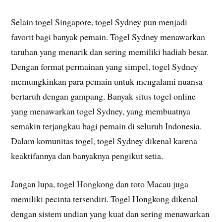
Selain togel Singapore, togel Sydney pun menjadi
favorit bagi banyak pemain. Togel Sydney menawarkan
taruhan yang menarik dan sering memiliki hadiah besar.
Dengan format permainan yang simpel, togel Sydney
memungkinkan para pemain untuk mengalami nuansa
bertaruh dengan gampang. Banyak situs togel online
yang menawarkan togel Sydney, yang membuatnya
semakin terjangkau bagi pemain di seluruh Indonesia.
Dalam komunitas togel, togel Sydney dikenal karena
keaktifannya dan banyaknya pengikut setia.
Jangan lupa, togel Hongkong dan toto Macau juga
memiliki pecinta tersendiri. Togel Hongkong dikenal
dengan sistem undian yang kuat dan sering menawarkan