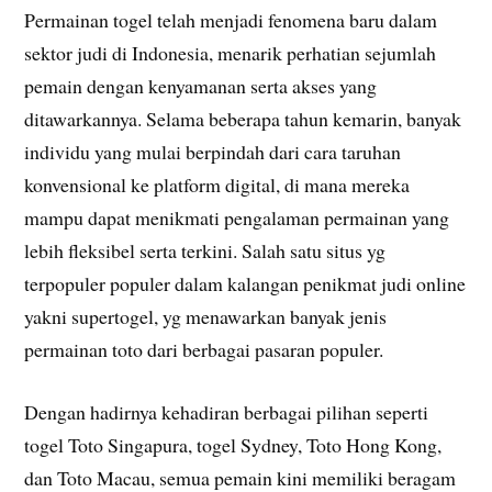
Permainan togel telah menjadi fenomena baru dalam
sektor judi di Indonesia, menarik perhatian sejumlah
pemain dengan kenyamanan serta akses yang
ditawarkannya. Selama beberapa tahun kemarin, banyak
individu yang mulai berpindah dari cara taruhan
konvensional ke platform digital, di mana mereka
mampu dapat menikmati pengalaman permainan yang
lebih fleksibel serta terkini. Salah satu situs yg
terpopuler populer dalam kalangan penikmat judi online
yakni supertogel, yg menawarkan banyak jenis
permainan toto dari berbagai pasaran populer.
Dengan hadirnya kehadiran berbagai pilihan seperti
togel Toto Singapura, togel Sydney, Toto Hong Kong,
dan Toto Macau, semua pemain kini memiliki beragam