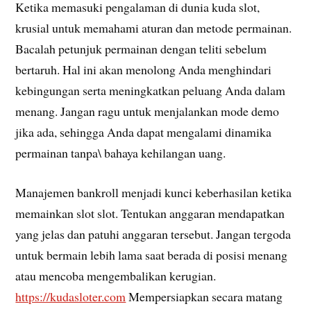
Ketika memasuki pengalaman di dunia kuda slot,
krusial untuk memahami aturan dan metode permainan.
Bacalah petunjuk permainan dengan teliti sebelum
bertaruh. Hal ini akan menolong Anda menghindari
kebingungan serta meningkatkan peluang Anda dalam
menang. Jangan ragu untuk menjalankan mode demo
jika ada, sehingga Anda dapat mengalami dinamika
permainan tanpa\ bahaya kehilangan uang.
Manajemen bankroll menjadi kunci keberhasilan ketika
memainkan slot slot. Tentukan anggaran mendapatkan
yang jelas dan patuhi anggaran tersebut. Jangan tergoda
untuk bermain lebih lama saat berada di posisi menang
atau mencoba mengembalikan kerugian.
https://kudasloter.com
Mempersiapkan secara matang