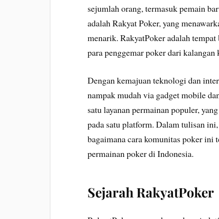
sejumlah orang, termasuk pemain baru
adalah Rakyat Poker, yang menawarka
menarik. RakyatPoker adalah tempat 
para penggemar poker dari kalangan 
Dengan kemajuan teknologi dan inter
nampak mudah via gadget mobile dan
satu layanan permainan populer, yan
pada satu platform. Dalam tulisan ini
bagaimana cara komunitas poker ini
permainan poker di Indonesia.
Sejarah RakyatPoker