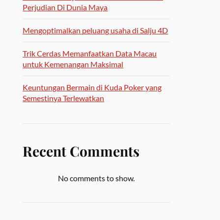
Perjudian Di Dunia Maya
Mengoptimalkan peluang usaha di Salju 4D
Trik Cerdas Memanfaatkan Data Macau
untuk Kemenangan Maksimal
Keuntungan Bermain di Kuda Poker yang
Semestinya Terlewatkan
Recent Comments
No comments to show.