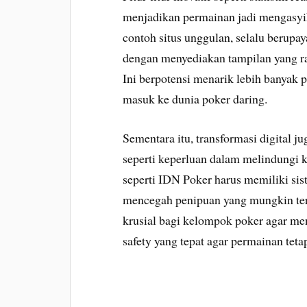
menjadikan permainan jadi mengasyik
contoh situs unggulan, selalu berup
dengan menyediakan tampilan yang r
Ini berpotensi menarik lebih banyak 
masuk ke dunia poker daring.
Sementara itu, transformasi digital
seperti keperluan dalam melindungi 
seperti IDN Poker harus memiliki sis
mencegah penipuan yang mungkin terj
krusial bagi kelompok poker agar me
safety yang tepat agar permainan tet