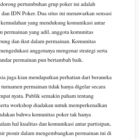
dorong pertumbuhan grup poker ini adalah
y dan IDN Poker. Dua situs ini menawarkan sensasi
a kemudahan yang mendukung komunikasi antar
n permainan yang adil, anggota komunitas
bung dan ikut dalam permainan. Komunitas
 mengedukasi anggotanya mengenai strategi serta
tandar permainan pun bertambah baik.
esia juga kian mendapatkan perhatian dari beraneka
 turnamen permainan tidak hanya digelar secara
tempat nyata. Publik semakin paham tentang
 serta workshop diadakan untuk memperkenalkan
andakan bahwa komunitas poker tak hanya
alam hal kualitas dan komunikasi antar partisipan,
nir pionir dalam mengembangkan permainan ini di