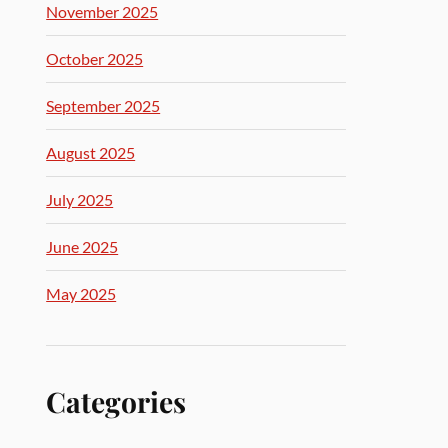
November 2025
October 2025
September 2025
August 2025
July 2025
June 2025
May 2025
Categories