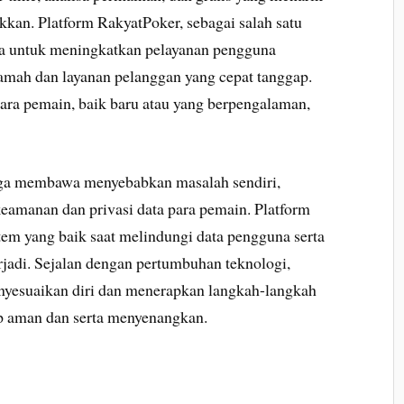
kan. Platform RakyatPoker, sebagai salah satu
aya untuk meningkatkan pelayanan pengguna
amah dan layanan pelanggan yang cepat tanggap.
para pemain, baik baru atau yang berpengalaman,
 juga membawa menyebabkan masalah sendiri,
keamanan dan privasi data para pemain. Platform
tem yang baik saat melindungi data pengguna serta
adi. Sejalan dengan pertumbuhan teknologi,
nyesuaikan diri dan menerapkan langkah-langkah
ap aman dan serta menyenangkan.