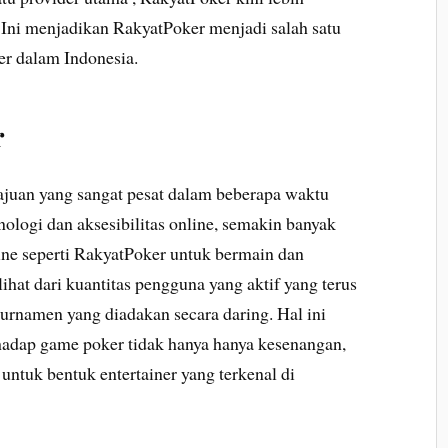
. Ini menjadikan RakyatPoker menjadi salah satu
er dalam Indonesia.
r
juan yang sangat pesat dalam beberapa waktu
nologi dan aksesibilitas online, semakin banyak
ne seperti RakyatPoker untuk bermain dan
ihat dari kuantitas pengguna yang aktif yang terus
urnamen yang diadakan secara daring. Hal ini
hadap game poker tidak hanya hanya kesenangan,
untuk bentuk entertainer yang terkenal di