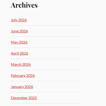
Archives
July 2026
June 2026
May 2026
April 2026
March 2026
February 2026
January 2026
December 2025