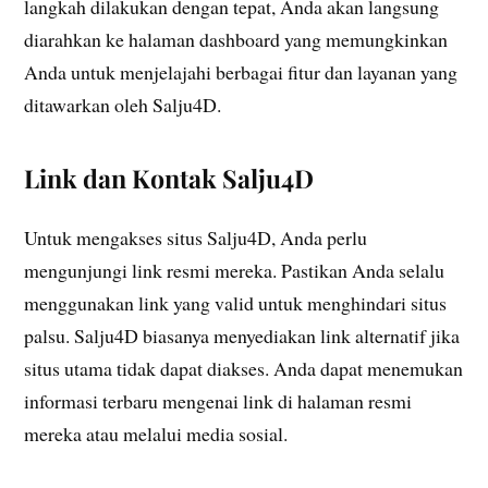
langkah dilakukan dengan tepat, Anda akan langsung
diarahkan ke halaman dashboard yang memungkinkan
Anda untuk menjelajahi berbagai fitur dan layanan yang
ditawarkan oleh Salju4D.
Link dan Kontak Salju4D
Untuk mengakses situs Salju4D, Anda perlu
mengunjungi link resmi mereka. Pastikan Anda selalu
menggunakan link yang valid untuk menghindari situs
palsu. Salju4D biasanya menyediakan link alternatif jika
situs utama tidak dapat diakses. Anda dapat menemukan
informasi terbaru mengenai link di halaman resmi
mereka atau melalui media sosial.