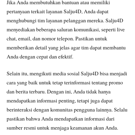
Jika Anda membutuhkan bantuan atau memiliki
pertanyaan terkait layanan Salju4D, Anda dapat
menghubungi tim layanan pelanggan mereka. Salju4D
menyediakan beberapa saluran komunikasi, seperti live
chat, email, dan nomor telepon. Pastikan untuk
memberikan detail yang jelas agar tim dapat membantu
Anda dengan cepat dan efektif.
Selain itu, mengikuti media sosial Salju4D bisa menjadi
cara yang baik untuk tetap terinformasi tentang promo
dan berita terbaru. Dengan ini, Anda tidak hanya
mendapatkan informasi penting, tetapi juga dapat
berinteraksi dengan komunitas pengguna lainnya. Selalu
pastikan bahwa Anda mendapatkan informasi dari
sumber resmi untuk menjaga keamanan akun Anda.