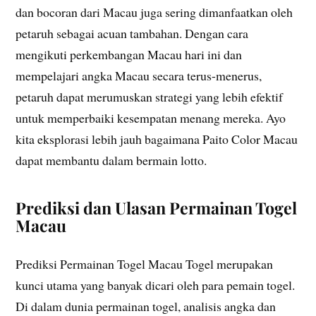
dan bocoran dari Macau juga sering dimanfaatkan oleh
petaruh sebagai acuan tambahan. Dengan cara
mengikuti perkembangan Macau hari ini dan
mempelajari angka Macau secara terus-menerus,
petaruh dapat merumuskan strategi yang lebih efektif
untuk memperbaiki kesempatan menang mereka. Ayo
kita eksplorasi lebih jauh bagaimana Paito Color Macau
dapat membantu dalam bermain lotto.
Prediksi dan Ulasan Permainan Togel
Macau
Prediksi Permainan Togel Macau Togel merupakan
kunci utama yang banyak dicari oleh para pemain togel.
Di dalam dunia permainan togel, analisis angka dan