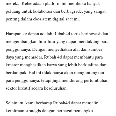
mereka. Keberadaan platform ini membuka banyak
peluang untuk kolaborasi dan berbagi ide, yang sangat
penting dalam ekosistem digital saat ini.
Harapan ke depan adalah Rubah4d terus berinovasi dan
mengembangkan fitur-fitur yang dapat mendukung para
penggunanya. Dengan menyediakan alat dan sumber
daya yang memadai, Rubah 4d dapat membantu para
kreator menghasilkan karya yang lebih berkualitas dan
berdampak. Hal ini tidak hanya akan menguntungkan
para penggunanya, tetapi juga mendorong pertumbuhan
sektor kreatif secara keseluruhan.
Selain itu, kami berharap Rubah4d dapat menjalin
kemitraan strategis dengan berbagai pemangku