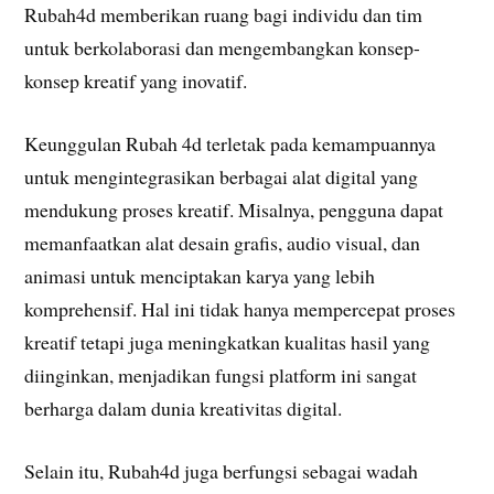
Rubah4d memberikan ruang bagi individu dan tim
untuk berkolaborasi dan mengembangkan konsep-
konsep kreatif yang inovatif.
Keunggulan Rubah 4d terletak pada kemampuannya
untuk mengintegrasikan berbagai alat digital yang
mendukung proses kreatif. Misalnya, pengguna dapat
memanfaatkan alat desain grafis, audio visual, dan
animasi untuk menciptakan karya yang lebih
komprehensif. Hal ini tidak hanya mempercepat proses
kreatif tetapi juga meningkatkan kualitas hasil yang
diinginkan, menjadikan fungsi platform ini sangat
berharga dalam dunia kreativitas digital.
Selain itu, Rubah4d juga berfungsi sebagai wadah