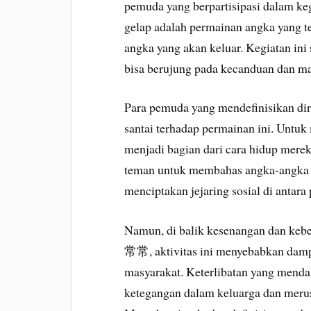
pemuda yang berpartisipasi dalam kegi
gelap adalah permainan angka yang t
angka yang akan keluar. Kegiatan ini
bisa berujung pada kecanduan dan mas
Para pemuda yang mendefinisikan dir
santai terhadap permainan ini. Untuk 
menjadi bagian dari cara hidup mere
teman untuk membahas angka-angka ya
menciptakan jejaring sosial di antara
Namun, di balik kesenangan dan keber
常常, aktivitas ini menyebabkan dampa
masyarakat. Keterlibatan yang menda
ketegangan dalam keluarga dan merus