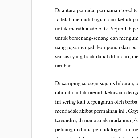
Di antara pemuda, permainan togel te
Ia telah menjadi bagian dari kehidup
untuk meraih nasib baik. Sejumlah p
untuk bersenang-senang dan mengump
uang juga menjadi komponen dari pe
sensasi yang tidak dapat dihindari, m
taruhan.
Di samping sebagai sejenis hiburan, 
cita-cita untuk meraih kekayaan deng
ini sering kali terpengaruh oleh ber
mendadak akibat permainan ini . Gay
tersendiri, di mana anak muda mung
peluang di dunia pemudatogel. Ini m