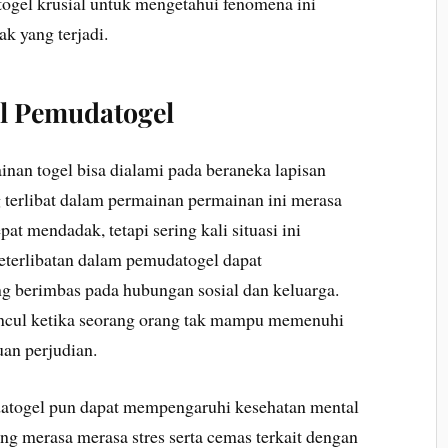
ogel krusial untuk mengetahui fenomena ini
k yang terjadi.
l Pemudatogel
inan togel bisa dialami pada beraneka lapisan
terlibat dalam permainan permainan ini merasa
t mendadak, tetapi sering kali situasi ini
eterlibatan dalam pemudatogel dapat
ng berimbas pada hubungan sosial dan keluarga.
uncul ketika seorang orang tak mampu memenuhi
an perjudian.
datogel pun dapat mempengaruhi kesehatan mental
g merasa merasa stres serta cemas terkait dengan