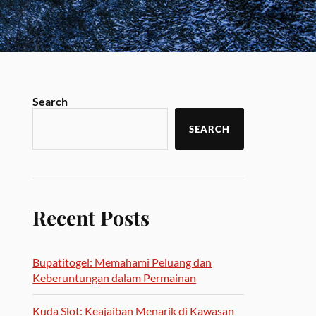
Search
SEARCH
Recent Posts
Bupatitogel: Memahami Peluang dan
Keberuntungan dalam Permainan
Kuda Slot: Keajaiban Menarik di Kawasan