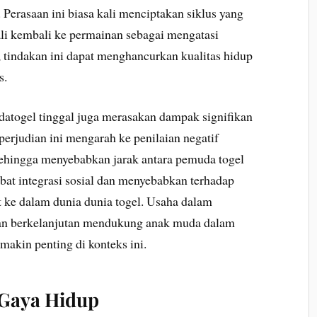
Perasaan ini biasa kali menciptakan siklus yang
li kembali ke permainan sebagai mengatasi
 tindakan ini dapat menghancurkan kualitas hidup
s.
atogel tinggal juga merasakan dampak signifikan
g perjudian ini mengarah ke penilaian negatif
, sehingga menyebabkan jarak antara pemuda togel
bat integrasi sosial dan menyebabkan terhadap
t ke dalam dunia dunia togel. Usaha dalam
dan berkelanjutan mendukung anak muda dalam
akin penting di konteks ini.
 Gaya Hidup