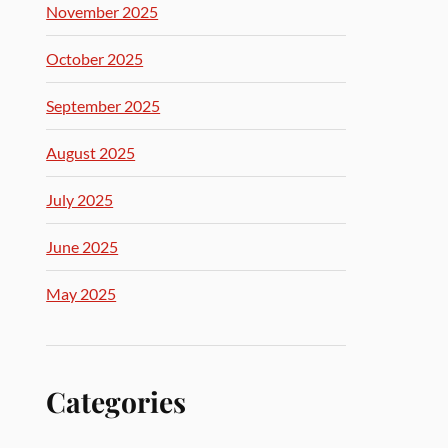
November 2025
October 2025
September 2025
August 2025
July 2025
June 2025
May 2025
Categories