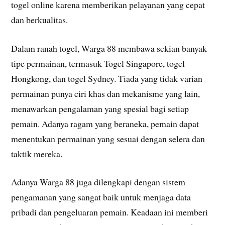
togel online karena memberikan pelayanan yang cepat
dan berkualitas.
Dalam ranah togel, Warga 88 membawa sekian banyak
tipe permainan, termasuk Togel Singapore, togel
Hongkong, dan togel Sydney. Tiada yang tidak varian
permainan punya ciri khas dan mekanisme yang lain,
menawarkan pengalaman yang spesial bagi setiap
pemain. Adanya ragam yang beraneka, pemain dapat
menentukan permainan yang sesuai dengan selera dan
taktik mereka.
Adanya Warga 88 juga dilengkapi dengan sistem
pengamanan yang sangat baik untuk menjaga data
pribadi dan pengeluaran pemain. Keadaan ini memberi