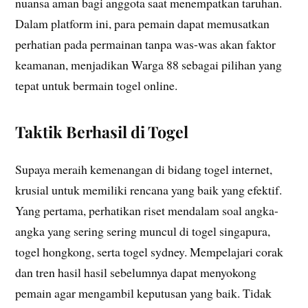
nuansa aman bagi anggota saat menempatkan taruhan.
Dalam platform ini, para pemain dapat memusatkan
perhatian pada permainan tanpa was-was akan faktor
keamanan, menjadikan Warga 88 sebagai pilihan yang
tepat untuk bermain togel online.
Taktik Berhasil di Togel
Supaya meraih kemenangan di bidang togel internet,
krusial untuk memiliki rencana yang baik yang efektif.
Yang pertama, perhatikan riset mendalam soal angka-
angka yang sering sering muncul di togel singapura,
togel hongkong, serta togel sydney. Mempelajari corak
dan tren hasil hasil sebelumnya dapat menyokong
pemain agar mengambil keputusan yang baik. Tidak