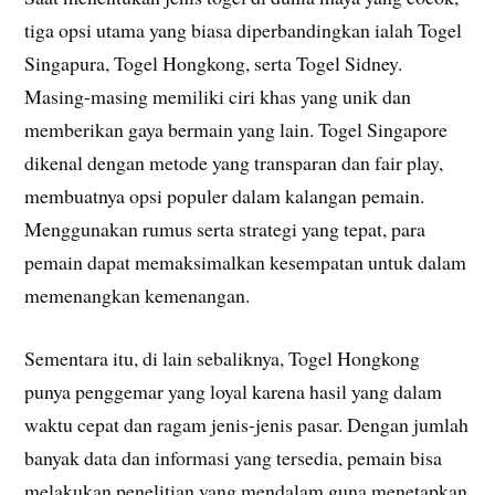
tiga opsi utama yang biasa diperbandingkan ialah Togel
Singapura, Togel Hongkong, serta Togel Sidney.
Masing-masing memiliki ciri khas yang unik dan
memberikan gaya bermain yang lain. Togel Singapore
dikenal dengan metode yang transparan dan fair play,
membuatnya opsi populer dalam kalangan pemain.
Menggunakan rumus serta strategi yang tepat, para
pemain dapat memaksimalkan kesempatan untuk dalam
memenangkan kemenangan.
Sementara itu, di lain sebaliknya, Togel Hongkong
punya penggemar yang loyal karena hasil yang dalam
waktu cepat dan ragam jenis-jenis pasar. Dengan jumlah
banyak data dan informasi yang tersedia, pemain bisa
melakukan penelitian yang mendalam guna menetapkan