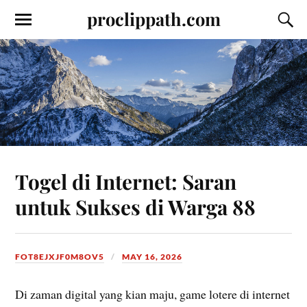
proclippath.com
Togel di Internet: Saran
untuk Sukses di Warga 88
FOT8EJXJF0M8OV5
MAY 16, 2026
Di zaman digital yang kian maju, game lotere di internet