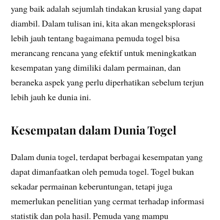
yang baik adalah sejumlah tindakan krusial yang dapat
diambil. Dalam tulisan ini, kita akan mengeksplorasi
lebih jauh tentang bagaimana pemuda togel bisa
merancang rencana yang efektif untuk meningkatkan
kesempatan yang dimiliki dalam permainan, dan
beraneka aspek yang perlu diperhatikan sebelum terjun
lebih jauh ke dunia ini.
Kesempatan dalam Dunia Togel
Dalam dunia togel, terdapat berbagai kesempatan yang
dapat dimanfaatkan oleh pemuda togel. Togel bukan
sekadar permainan keberuntungan, tetapi juga
memerlukan penelitian yang cermat terhadap informasi
statistik dan pola hasil. Pemuda yang mampu