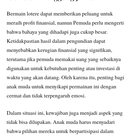
Bermain lotere dapat memberikan peluang untuk
meraih profit finansial, namun Pemuda perlu mengerti
bahwa bahaya yang dihadapi juga cukup besar.
Ketidakpastian hasil dalam pengundian dapat
menyebabkan kerugian finansial yang signifikan,
terutama jika pemuda memakai uang yang sebaiknya
digunakan untuk kebutuhan penting atau investasi di
waktu yang akan datang. Oleh karena itu, penting bagi
anak muda untuk menyikapi permainan ini dengan
cermat dan tidak terpengaruh emosi.
Dalam situasi ini, kewajiban juga menjadi aspek yang
tidak bisa dilupakan. Anak muda harus menyadari
bahwa pilihan mereka untuk berpartisipasi dalam