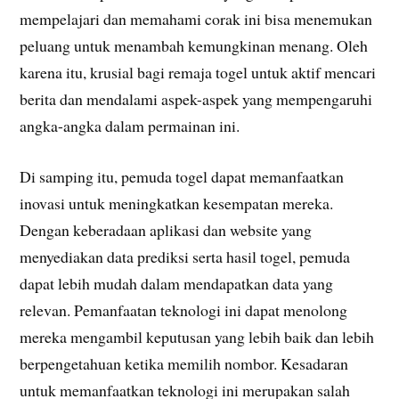
mempelajari dan memahami corak ini bisa menemukan
peluang untuk menambah kemungkinan menang. Oleh
karena itu, krusial bagi remaja togel untuk aktif mencari
berita dan mendalami aspek-aspek yang mempengaruhi
angka-angka dalam permainan ini.
Di samping itu, pemuda togel dapat memanfaatkan
inovasi untuk meningkatkan kesempatan mereka.
Dengan keberadaan aplikasi dan website yang
menyediakan data prediksi serta hasil togel, pemuda
dapat lebih mudah dalam mendapatkan data yang
relevan. Pemanfaatan teknologi ini dapat menolong
mereka mengambil keputusan yang lebih baik dan lebih
berpengetahuan ketika memilih nombor. Kesadaran
untuk memanfaatkan teknologi ini merupakan salah