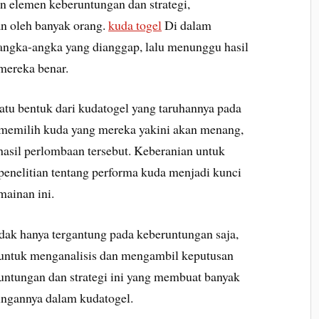
n elemen keberuntungan dan strategi,
n oleh banyak orang.
kuda togel
Di dalam
angka-angka yang dianggap, lalu menunggu hasil
mereka benar.
atu bentuk dari kudatogel yang taruhannya pada
 memilih kuda yang mereka yakini akan menang,
hasil perlombaan tersebut. Keberanian untuk
 penelitian tentang performa kuda menjadi kunci
ainan ini.
dak hanya tergantung pada keberuntungan saja,
untuk menganalisis dan mengambil keputusan
untungan dan strategi ini yang membuat banyak
ungannya dalam kudatogel.