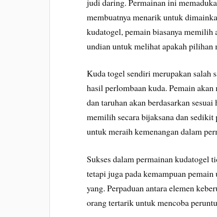
judi daring. Permainan ini memaduka
membuatnya menarik untuk dimainka
kudatogel, pemain biasanya memilih 
undian untuk melihat apakah pilihan 
Kuda togel sendiri merupakan salah s
hasil perlombaan kuda. Pemain akan
dan taruhan akan berdasarkan sesuai 
memilih secara bijaksana dan sedikit
untuk meraih kemenangan dalam perm
Sukses dalam permainan kudatogel ti
tetapi juga pada kemampuan pemain 
yang. Perpaduan antara elemen keber
orang tertarik untuk mencoba perunt