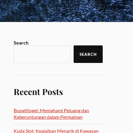
Search
SEARCH
Recent Posts
Bupatitogel: Memahami Peluang dan
Keberuntungan dalam Permainan
Kuda Slot: Keajaiban Menarik di Kawasan