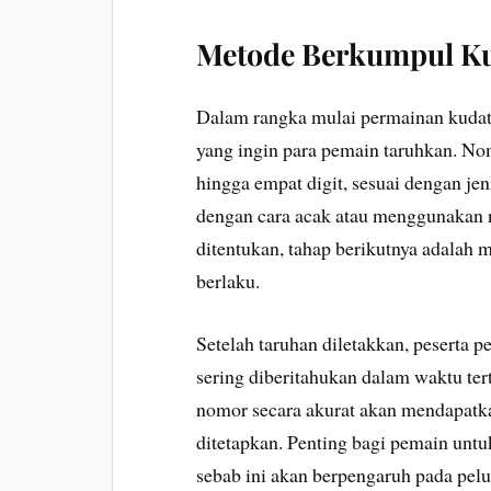
Metode Berkumpul Ku
Dalam rangka mulai permainan kuda
yang ingin para pemain taruhkan. Nom
hingga empat digit, sesuai dengan je
dengan cara acak atau menggunakan 
ditentukan, tahap berikutnya adalah
berlaku.
Setelah taruhan diletakkan, peserta 
sering diberitahukan dalam waktu ter
nomor secara akurat akan mendapatka
ditetapkan. Penting bagi pemain untu
sebab ini akan berpengaruh pada pel