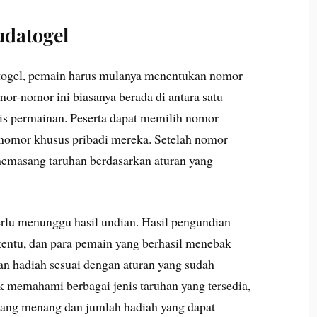
datogel
togel, pemain harus mulanya menentukan nomor
or-nomor ini biasanya berada di antara satu
nis permainan. Peserta dapat memilih nomor
nomor khusus pribadi mereka. Setelah nomor
 memasang taruhan berdasarkan aturan yang
perlu menunggu hasil undian. Hasil pengundian
tentu, dan para pemain yang berhasil menebak
n hadiah sesuai dengan aturan yang sudah
k memahami berbagai jenis taruhan yang tersedia,
uang menang dan jumlah hadiah yang dapat