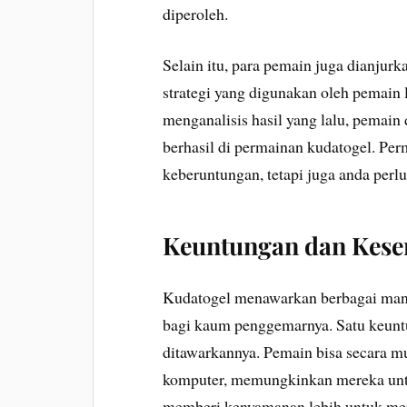
diperoleh.
Selain itu, para pemain juga dianju
strategi yang digunakan oleh pemain
menganalisis hasil yang lalu, pemain
berhasil di permainan kudatogel. Per
keberuntungan, tetapi juga anda perlu
Keuntungan dan Kese
Kudatogel menawarkan berbagai manf
bagi kaum penggemarnya. Satu keun
ditawarkannya. Pemain bisa secara mu
komputer, memungkinkan mereka untuk
memberi kenyamanan lebih untuk mera