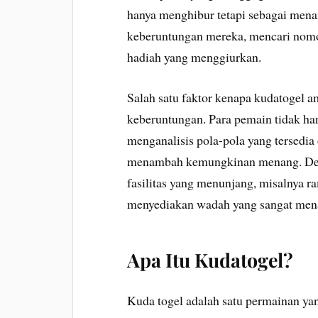
hanya menghibur tetapi sebagai menan
keberuntungan mereka, mencari nom
hadiah yang menggiurkan.
Salah satu faktor kenapa kudatogel am
keberuntungan. Para pemain tidak han
menganalisis pola-pola yang tersedi
menambah kemungkinan menang. Den
fasilitas yang menunjang, misalnya r
menyediakan wadah yang sangat mena
Apa Itu Kudatogel?
Kuda togel adalah satu permainan ya