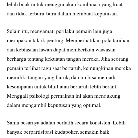
lebih bijak untuk menggunakan kombinasi yang kuat
dan tidak terburu-buru dalam membuat keputusan.
Selain itu, mengamati perilaku pemain lain juga
merupakan taktik penting. Memperhatikan pola taruhan
dan kebiasaan lawan dapat memberikan wawasan
berharga tentang kekuatan tangan mereka. Jika seorang
pemain terlihat ragu saat bertaruh, kemungkinan mereka
memiliki tangan yang buruk, dan ini bisa menjadi
kesempatan untuk bluff atau bertaruh lebih berani.
Menggali psikologi permainan ini akan mendukung
dalam mengambil keputusan yang optimal.
Sama besarnya adalah berlatih secara konsisten. Lebih
banyak berpartisipasi kudapoker, semakin baik