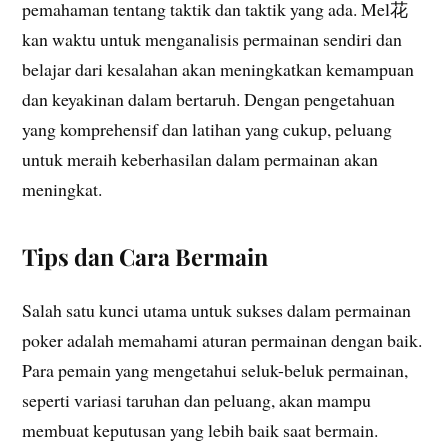
pemahaman tentang taktik dan taktik yang ada. Mel花
kan waktu untuk menganalisis permainan sendiri dan
belajar dari kesalahan akan meningkatkan kemampuan
dan keyakinan dalam bertaruh. Dengan pengetahuan
yang komprehensif dan latihan yang cukup, peluang
untuk meraih keberhasilan dalam permainan akan
meningkat.
Tips dan Cara Bermain
Salah satu kunci utama untuk sukses dalam permainan
poker adalah memahami aturan permainan dengan baik.
Para pemain yang mengetahui seluk-beluk permainan,
seperti variasi taruhan dan peluang, akan mampu
membuat keputusan yang lebih baik saat bermain.