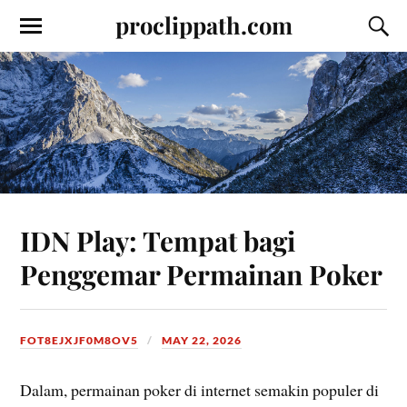
proclippath.com
IDN Play: Tempat bagi
Penggemar Permainan Poker
FOT8EJXJF0M8OV5
MAY 22, 2026
Dalam, permainan poker di internet semakin populer di