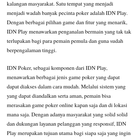
kalangan masyarakat. Satu tempat yang menjadi
menjadi wadah banyak pecinta poker adalah IDN Play.
Dengan berbagai pilihan game dan fitur yang menarik,
IDN Play menawarkan penganalan bermain yang tak tak
terlupakan bagi para pemain pemula dan guna sudah
berpengalaman tinggi.
IDN Poker, sebagai komponen dari IDN Play,
menawarkan berbagai jenis game poker yang dapat
dapat diakses dalam cara mudah. Melalui sistem yang
yang dapat diandalkan serta aman, pemain bisa
merasakan game poker online kapan saja dan di lokasi
mana saja. Dengan adanya masyarakat yang solid solid
dan dukungan layanan pelanggan yang responsif, IDN
Play merupakan tujuan utama bagi siapa saja yang ingin