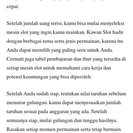
cepat.
Setelah jumlah uang terisi, kamu bisa mulai menyeleksi
mesin slot yang ingin kamu mainkan. Kawan Slot hadir
dengan berbagai tema serta jenis permainan, karena itu
Anda dapat memilih yang paling seru untuk Anda.
Cermati juga tabel pembayaran dan fitur yang tersedia di
setiap mesin slot untuk memahami cara kerja dan
potensi keuntungan yang bisa diperoleh.
Setelah Anda sudah siap, tentukan nilai taruhan sebelum
memutar gulungan. kamu dapat menyesuaikan jumlah
taruhan sesuai pada anggaran yang ada. Setelah
semuanya siap, mulai gulungan dan tunggu hasilnya.
Rasakan setiap momen permainan serta tetap bermain