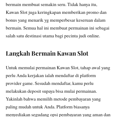
bermain membuat semakin seru. Tidak hanya itu,
Kawan Slot juga keringkapan memberikan promo dan
bonus yang menarik yg memperbesar keseruan dalam
bermain. Semua hal ini membuat permainan ini sebagai
salah satu destinasi utama bagi pecinta judi online.
Langkah Bermain Kawan Slot
Untuk memulai permainan Kawan Slot, tahap awal yang
perlu Anda kerjakan ialah mendaftar di platform
provider game. Sesudah mendaftar, kamu perlu
melakukan deposit supaya bisa mulai permainan.
Yakinlah bahwa memilih metode pembayaran yang
paling mudah untuk Anda. Platform biasanya
menyediakan segudang opsi pembayaran yang aman dan