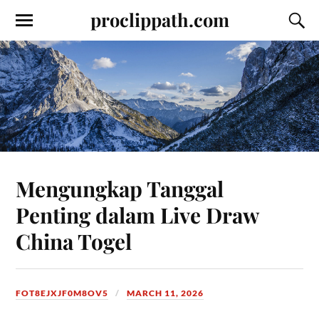
proclippath.com
Mengungkap Tanggal
Penting dalam Live Draw
China Togel
FOT8EJXJF0M8OV5
MARCH 11, 2026