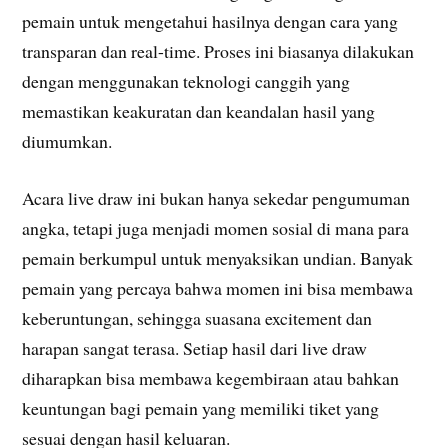
pemain untuk mengetahui hasilnya dengan cara yang
transparan dan real-time. Proses ini biasanya dilakukan
dengan menggunakan teknologi canggih yang
memastikan keakuratan dan keandalan hasil yang
diumumkan.
Acara live draw ini bukan hanya sekedar pengumuman
angka, tetapi juga menjadi momen sosial di mana para
pemain berkumpul untuk menyaksikan undian. Banyak
pemain yang percaya bahwa momen ini bisa membawa
keberuntungan, sehingga suasana excitement dan
harapan sangat terasa. Setiap hasil dari live draw
diharapkan bisa membawa kegembiraan atau bahkan
keuntungan bagi pemain yang memiliki tiket yang
sesuai dengan hasil keluaran.