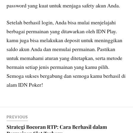
password yang kuat untuk menjaga safety akun Anda.
Setelah berhasil login, Anda bisa mulai menjelajahi
berbagai permainan yang ditawarkan oleh IDN Play.
kamu juga bisa melakukan deposit untuk meninggikan
saldo akun Anda dan memulai permainan. Pastikan
untuk memahami aturan yang ditetapkan, serta metode
bermain setiap jenis permainan yang kamu pilih.
Semoga sukses bergabung dan semoga kamu berhasil di
alam IDN Poker!
PREVIOUS
Strategi Bocoran RTP: Cara Berhasil dalam