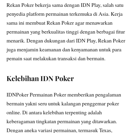
Rekan Poker bekerja sama dengan IDN Play, salah satu
penyedia platform permainan terkemuka di Asia. Kerja
sama ini membuat Rekan Poker agar menawarkan
permainan yang berkualitas tinggi dengan berbagai fitur
menarik. Dengan dukungan dari IDN Play, Rekan Poker
juga menjamin keamanan dan kenyamanan untuk para
pemain saat melakukan transaksi dan bermain.
Kelebihan IDN Poker
IDNPoker Permainan Poker memberikan pengalaman
bermain yakni seru untuk kalangan penggemar poker
online. Di antara kelebihan terpenting adalah
keberagaman tingkatan permainan yang ditawarkan.
Dengan aneka variasi permainan, termasuk Texas,