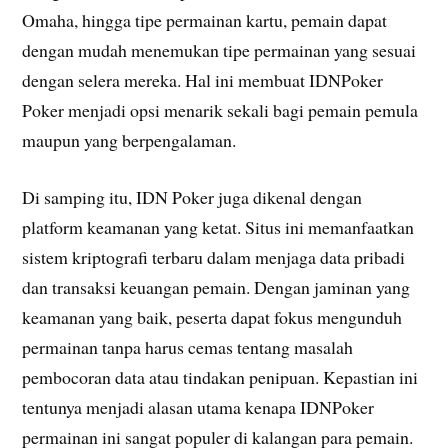
Omaha, hingga tipe permainan kartu, pemain dapat
dengan mudah menemukan tipe permainan yang sesuai
dengan selera mereka. Hal ini membuat IDNPoker
Poker menjadi opsi menarik sekali bagi pemain pemula
maupun yang berpengalaman.
Di samping itu, IDN Poker juga dikenal dengan
platform keamanan yang ketat. Situs ini memanfaatkan
sistem kriptografi terbaru dalam menjaga data pribadi
dan transaksi keuangan pemain. Dengan jaminan yang
keamanan yang baik, peserta dapat fokus mengunduh
permainan tanpa harus cemas tentang masalah
pembocoran data atau tindakan penipuan. Kepastian ini
tentunya menjadi alasan utama kenapa IDNPoker
permainan ini sangat populer di kalangan para pemain.