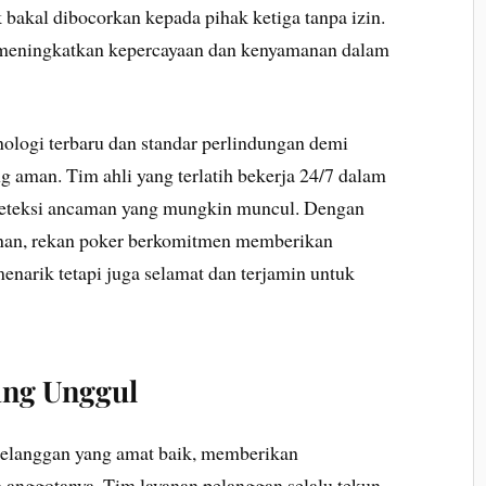
 bakal dibocorkan kepada pihak ketiga tanpa izin.
i meningkatkan kepercayaan dan kenyamanan dalam
ologi terbaru dan standar perlindungan demi
aman. Tim ahli yang terlatih bekerja 24/7 dalam
deteksi ancaman yang mungkin muncul. Dengan
nan, rekan poker berkomitmen memberikan
narik tetapi juga selamat dan terjamin untuk
ang Unggul
 pelanggan yang amat baik, memberikan
 anggotanya. Tim layanan pelanggan selalu tekun