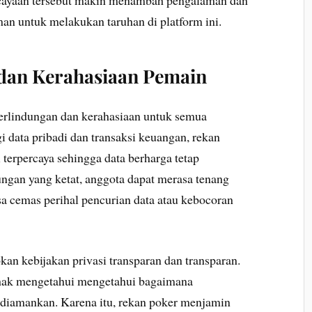
rcayaan tersebut makin menambah pengalaman dan
an untuk melakukan taruhan di platform ini.
dan Kerahasiaan Pemain
erlindungan dan kerahasiaan untuk semua
 data pribadi dan transaksi keuangan, rekan
terpercaya sehingga data berharga tetap
dungan yang ketat, anggota dapat merasa tenang
a cemas perihal pencurian data atau kebocoran
kan kebijakan privasi transparan dan transparan.
 hak mengetahui mengetahui bagaimana
 diamankan. Karena itu, rekan poker menjamin