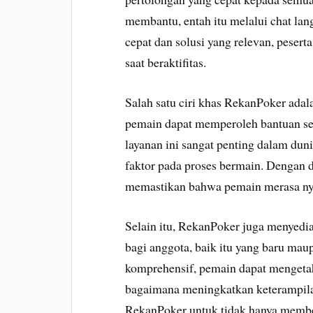
membantu, entah itu melalui chat lan
cepat dan solusi yang relevan, peser
saat beraktifitas.
Salah satu ciri khas RekanPoker adala
pemain dapat memperoleh bantuan s
layanan ini sangat penting dalam duni
faktor pada proses bermain. Dengan d
memastikan bahwa pemain merasa nyam
Selain itu, RekanPoker juga menyedi
bagi anggota, baik itu yang baru mau
komprehensif, pemain dapat mengetah
bagaimana meningkatkan keterampilan
RekanPoker untuk tidak hanya member