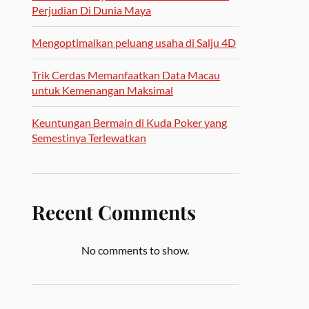
Perjudian Di Dunia Maya
Mengoptimalkan peluang usaha di Salju 4D
Trik Cerdas Memanfaatkan Data Macau
untuk Kemenangan Maksimal
Keuntungan Bermain di Kuda Poker yang
Semestinya Terlewatkan
Recent Comments
No comments to show.