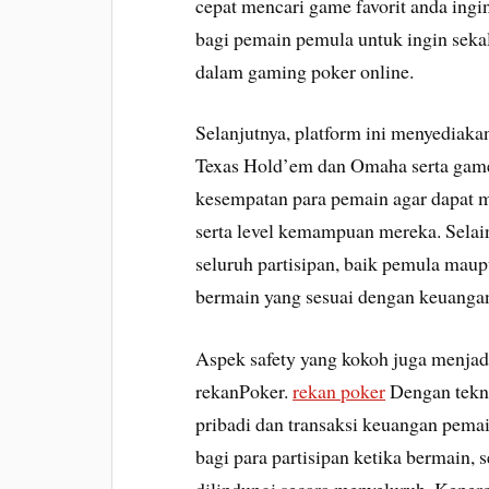
cepat mencari game favorit anda ingin
bagi pemain pemula untuk ingin seka
dalam gaming poker online.
Selanjutnya, platform ini menyediak
Texas Hold’em dan Omaha serta game 
kesempatan para pemain agar dapat m
serta level kemampuan mereka. Selain i
seluruh partisipan, baik pemula ma
bermain yang sesuai dengan keuanga
Aspek safety yang kokoh juga menjadi
rekanPoker.
rekan poker
Dengan tekn
pribadi dan transaksi keuangan pema
bagi para partisipan ketika bermain,