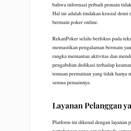
bahwa informasi pribadi pemain tidak
Hal ini adalah tindakan krusial dem
bermain poker online.
RekanPoker selalu berfokus pada tekn
memastikan pengalaman bermain yang 
rangka memantau aktivitas dan men
pengabdian dedikasi terhadap keama
temuan permainan yang tidak hanya me
semua pemainnya.
Layanan Pelanggan y
Platform ini dikenal dengan layanan
pertolongan yang cepat kepada semua