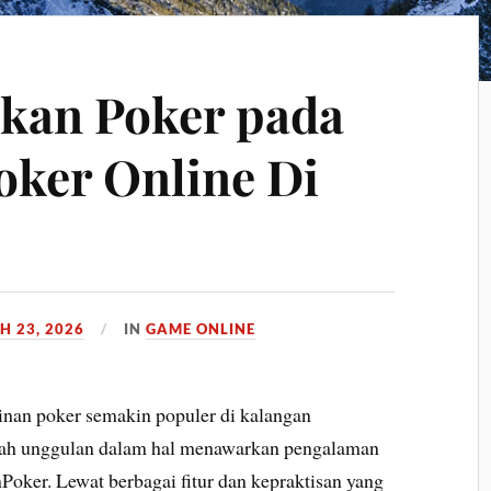
ekan Poker pada
ker Online Di
 23, 2026
IN
GAME ONLINE
ainan poker semakin populer di kalangan
dah unggulan dalam hal menawarkan pengalaman
ker. Lewat berbagai fitur dan kepraktisan yang