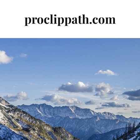
proclippath.com