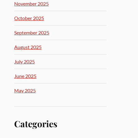
November 2025
October 2025
September 2025
August 2025
July 2025
June 2025
May 2025
Categories