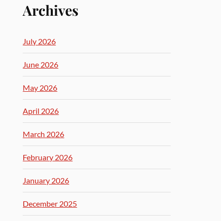
Archives
July 2026
June 2026
May 2026
April 2026
March 2026
February 2026
January 2026
December 2025