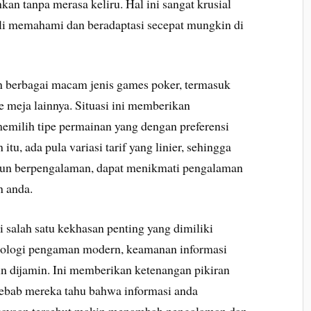
kan tanpa merasa keliru. Hal ini sangat krusial
li memahami dan beradaptasi secepat mungkin di
an berbagai macam jenis games poker, termasuk
meja lainnya. Situasi ini memberikan
emilih tipe permainan yang dengan preferensi
tu, ada pula variasi tarif yang linier, sehingga
upun berpengalaman, dapat menikmati pengalaman
n anda.
 salah satu kekhasan penting yang dimiliki
ologi pengaman modern, keamanan informasi
in dijamin. Ini memberikan ketenangan pikiran
 sebab mereka tahu bahwa informasi anda