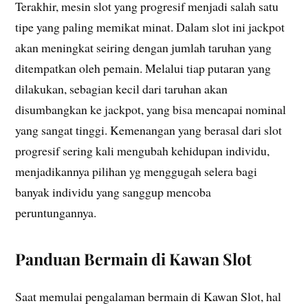
Terakhir, mesin slot yang progresif menjadi salah satu
tipe yang paling memikat minat. Dalam slot ini jackpot
akan meningkat seiring dengan jumlah taruhan yang
ditempatkan oleh pemain. Melalui tiap putaran yang
dilakukan, sebagian kecil dari taruhan akan
disumbangkan ke jackpot, yang bisa mencapai nominal
yang sangat tinggi. Kemenangan yang berasal dari slot
progresif sering kali mengubah kehidupan individu,
menjadikannya pilihan yg menggugah selera bagi
banyak individu yang sanggup mencoba
peruntungannya.
Panduan Bermain di Kawan Slot
Saat memulai pengalaman bermain di Kawan Slot, hal